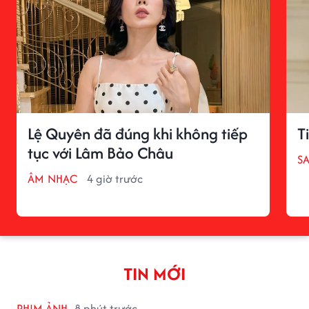
Lệ Quyên đã đúng khi không tiếp
T
tục với Lâm Bảo Châu
S
ÂM NHẠC
4 giờ trước
TIN MỚI
PHIM ẢNH
8 phút trước