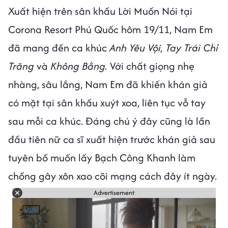
Xuất hiện trên sân khấu Lời Muốn Nói tại
Corona Resort Phú Quốc hôm 19/11, Nam Em
đã mang đến ca khúc
Anh Yêu Vội, Tay Trái Chỉ
Trăng
và
Không Bằng.
Với chất giọng nhẹ
nhàng, sâu lắng, Nam Em đã khiến khán giả
có mặt tại sân khấu xuýt xoa, liên tục vỗ tay
sau mỗi ca khúc. Đáng chú ý đây cũng là lần
đầu tiên nữ ca sĩ xuất hiện trước khán giả sau
tuyên bố muốn lấy Bạch Công Khanh làm
chồng gây xôn xao cõi mạng cách đây ít ngày.
Advertisement