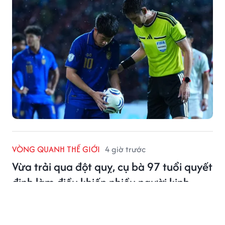
VÒNG QUANH THẾ GIỚI
4 giờ trước
Vừa trải qua đột quỵ, cụ bà 97 tuổi quyết
định làm điều khiến nhiều người kinh
ngạc
Câu chuyện của cụ bà khiến dư luận không khỏi xôn