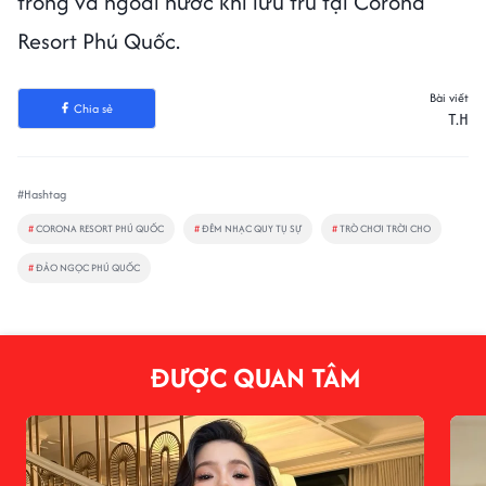
trong và ngoài nước khi lưu trú tại Corona
Resort Phú Quốc.
Bài viết
Chia sẻ
T.H
#Hashtag
#
CORONA RESORT PHÚ QUỐC
#
ĐÊM NHẠC QUY TỤ SỰ
#
TRÒ CHƠI TRỜI CHO
#
ĐẢO NGỌC PHÚ QUỐC
ĐƯỢC QUAN TÂM