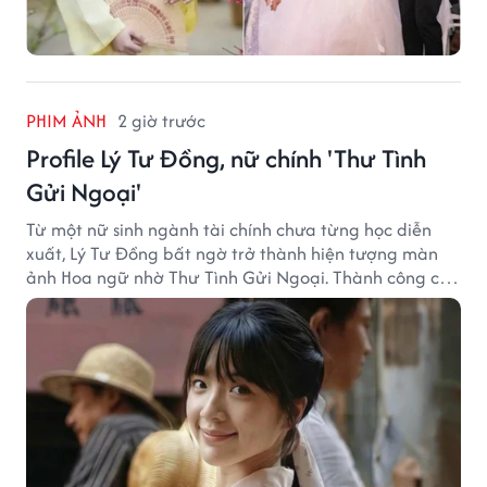
PHIM ẢNH
2 giờ trước
Profile Lý Tư Đồng, nữ chính 'Thư Tình
Gửi Ngoại'
Từ một nữ sinh ngành tài chính chưa từng học diễn
xuất, Lý Tư Đồng bất ngờ trở thành hiện tượng màn
ảnh Hoa ngữ nhờ Thư Tình Gửi Ngoại. Thành công của
bộ phim doanh thu hơn 8.100 tỷ đồng đã mở ra bước
ngoặt lớn trong cuộc đời cô gái sinh năm 2004.