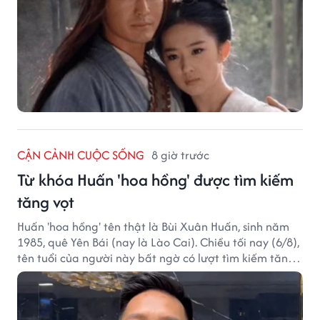
CẬN CẢNH CUỘC SỐNG
8 giờ trước
Từ khóa Huấn 'hoa hồng' được tìm kiếm
tăng vọt
Huấn 'hoa hồng' tên thật là Bùi Xuân Huấn, sinh năm
1985, quê Yên Bái (nay là Lào Cai). Chiều tối nay (6/8),
tên tuổi của người này bất ngờ có lượt tìm kiếm tăng
vọt.