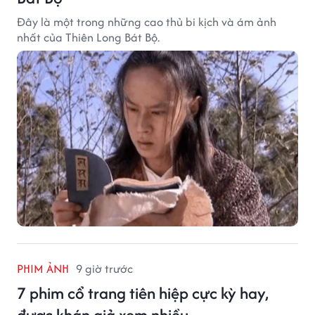
Đây là một trong những cao thủ bi kịch và ám ảnh
nhất của Thiên Long Bát Bộ.
PHIM ẢNH
9 giờ trước
7 phim cổ trang tiên hiệp cực kỳ hay,
được khán giả xem nhiều