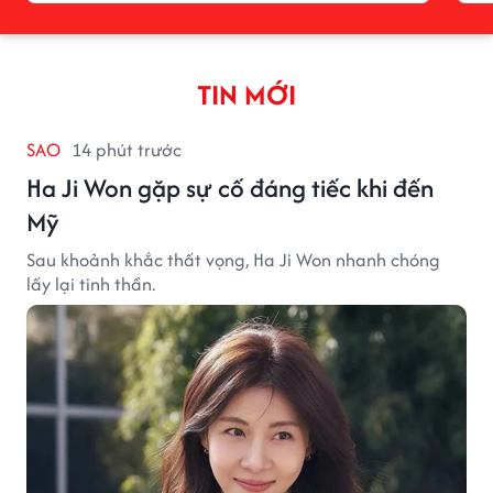
TIN MỚI
SAO
14 phút trước
Ha Ji Won gặp sự cố đáng tiếc khi đến
Mỹ
Sau khoảnh khắc thất vọng, Ha Ji Won nhanh chóng
lấy lại tinh thần.