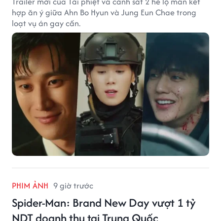
Trailer mới của Tài phiệt và cảnh sát 2 hé lộ màn kết
hợp ăn ý giữa Ahn Bo Hyun và Jung Eun Chae trong
loạt vụ án gay cấn.
PHIM ẢNH
9 giờ trước
Spider-Man: Brand New Day vượt 1 tỷ
NDT doanh thu tại Trung Quốc