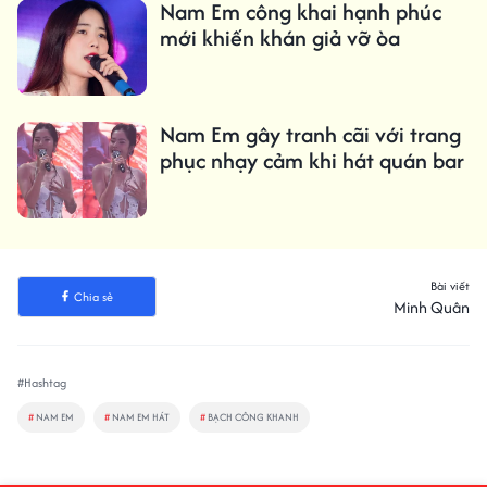
Nam Em công khai hạnh phúc
mới khiến khán giả vỡ òa
Nam Em gây tranh cãi với trang
phục nhạy cảm khi hát quán bar
Bài viết
Chia sẻ
Minh Quân
#Hashtag
#
NAM EM
#
NAM EM HÁT
#
BẠCH CÔNG KHANH