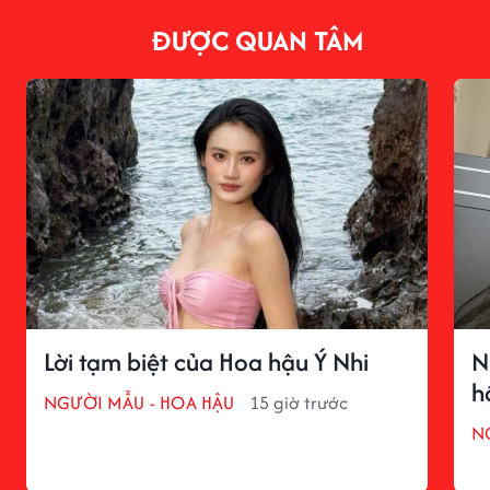
ĐƯỢC QUAN TÂM
Lời tạm biệt của Hoa hậu Ý Nhi
N
h
NGƯỜI MẪU - HOA HẬU
15 giờ trước
N