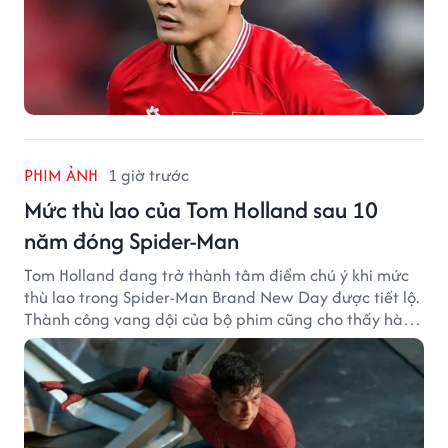
PHIM ẢNH
1 giờ trước
Mức thù lao của Tom Holland sau 10
năm đóng Spider-Man
Tom Holland đang trở thành tâm điểm chú ý khi mức
thù lao trong Spider-Man Brand New Day được tiết lộ.
Thành công vang dội của bộ phim cũng cho thấy hành
trình thăng hạng đáng chú ý của nam diễn viên sau
một thập kỷ gắn bó với vai Người Nhện.