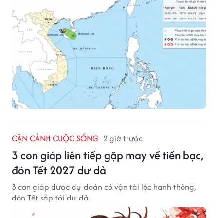
CẬN CẢNH CUỘC SỐNG
2 giờ trước
3 con giáp liên tiếp gặp may về tiền bạc,
đón Tết 2027 dư dả
3 con giáp được dự đoán có vận tài lộc hanh thông,
đón Tết sắp tới dư dả.