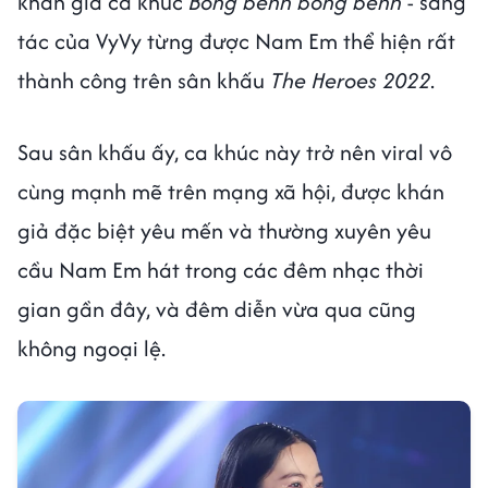
khán giả ca khúc
Bồng bềnh bồng bềnh
- sáng
tác của VyVy từng được Nam Em thể hiện rất
thành công trên sân khấu
The Heroes 2022
.
Sau sân khấu ấy, ca khúc này trở nên viral vô
cùng mạnh mẽ trên mạng xã hội, được khán
giả đặc biệt yêu mến và thường xuyên yêu
cầu Nam Em hát trong các đêm nhạc thời
gian gần đây, và đêm diễn vừa qua cũng
không ngoại lệ.