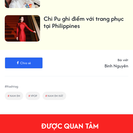
Chi Pu ghi điểm với trang phục
tại Philippines
Bài viết
Chia sẻ
Bình Nguyên
#Hashtag
#
NAM EM
#
VPOP
#
NAM EM HÁT
ĐƯỢC QUAN TÂM