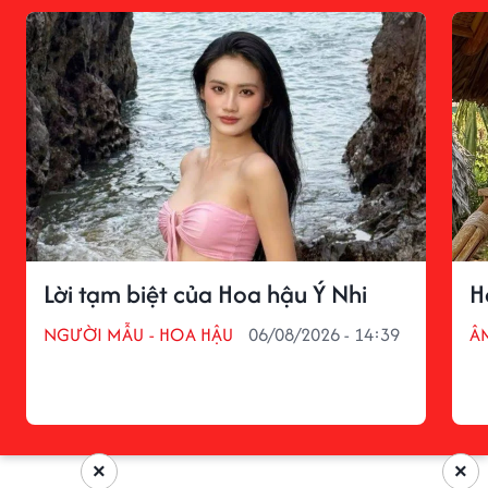
Lời tạm biệt của Hoa hậu Ý Nhi
H
NGƯỜI MẪU - HOA HẬU
06/08/2026 - 14:39
Â
×
×