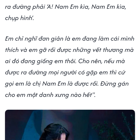
ra đường phải ‘A! Nam Em kìa, Nam Em kìa,
chụp hình’.
Em chỉ nghĩ đơn giản là em đang làm cái mình
thích và em gỡ rối được những vết thương mà
ai đó đang giống em thôi. Cho nên, nếu mà
được ra đường mọi người có gặp em thì cứ
gọi em là chị Nam Em là được rồi. Đừng gán
cho em một danh xưng nào hết".