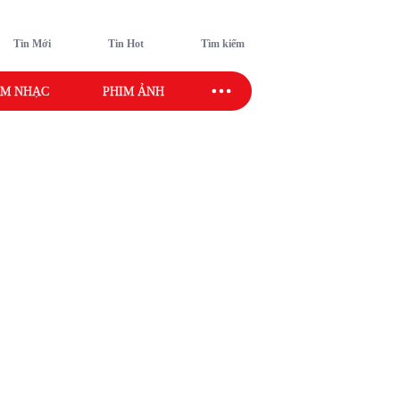
Tin Mới
Tin Hot
Tìm kiếm
M NHẠC
PHIM ẢNH
SAO SPORT