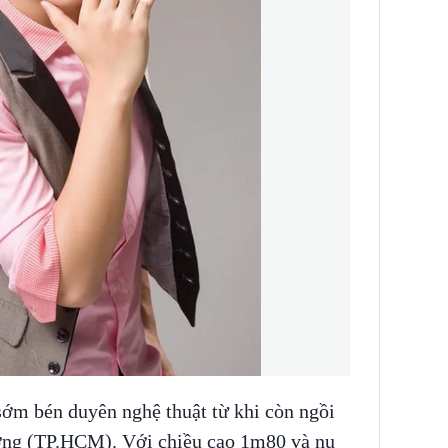
ớm bén duyên nghệ thuật từ khi còn ngồi
ng (TP.HCM). Với chiều cao 1m80 và nụ