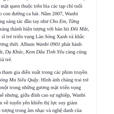
mặt quen thuộc trên bìa các tạp chí tuổi
ào con đường ca hát. Năm 2007, Wanbi
ng sáng tác đầu tay như
Cho Em
,
Từng
áng thành hiện tượng với bản hit
Đôi Mắt
,
 sĩ trẻ triển vọng Làn Sóng Xanh và khắc
ương thời. Album
Wanbi 0901
phát hành
t
,
Dạ Khúc
,
Kem Dâu Tình Yêu
càng củng
iả trẻ.
 tham gia diễn xuất trong các phim truyền
óng Ma Siêu Quậy
. Hình ảnh chàng trai trẻ
h một trong những gương mặt triển vọng
hế nhưng, giữa đỉnh cao sự nghiệp, Wanbi
 về tuyến yên khiến thị lực suy giảm
u tượng trong âm nhạc và nghệ danh của