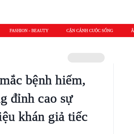
FASHION - BEAUTY
CẬN CẢNH CUỘC SỐNG
Â
 mắc bệnh hiếm,
ng đỉnh cao sự
iệu khán giả tiếc