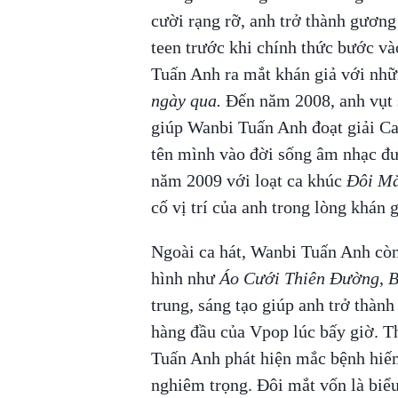
cười rạng rỡ, anh trở thành gương 
teen trước khi chính thức bước v
Tuấn Anh ra mắt khán giả với nhữ
ngày qua.
Đến năm 2008, anh vụt s
giúp Wanbi Tuấn Anh đoạt giải Ca
tên mình vào đời sống âm nhạc đ
năm 2009 với loạt ca khúc
Đôi Mắ
cố vị trí của anh trong lòng khán g
Ngoài ca hát, Wanbi Tuấn Anh còn
hình như
Áo Cưới Thiên Đường
,
B
trung, sáng tạo giúp anh trở thàn
hàng đầu của Vpop lúc bấy giờ. T
Tuấn Anh phát hiện mắc bệnh hiếm
nghiêm trọng. Đôi mắt vốn là biể