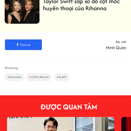
Taylor Swift sắp xô đổ cột mốc
huyền thoại của Rihanna
Bài viết
Chia sẻ
Minh Quân
#Hashtag
#
RIHANNA
#
CHRIS BROWN
#
BỊ BẮT
ĐƯỢC QUAN TÂM