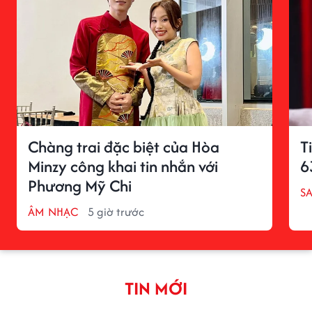
Chàng trai đặc biệt của Hòa
T
Minzy công khai tin nhắn với
6
Phương Mỹ Chi
S
ÂM NHẠC
5 giờ trước
TIN MỚI