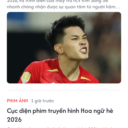
2026, và trình diễn của thầy trò HLV Kim Sang Sik
nhanh chóng nhận được sự quan tâm từ người hâm
mộ Thái Lan.
PHIM ẢNH
1 giờ trước
Cục diện phim truyền hình Hoa ngữ hè
2026