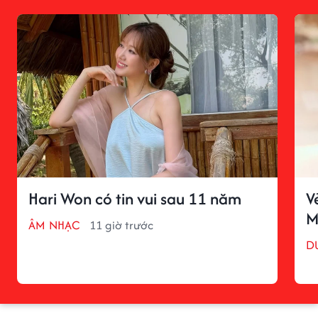
Hari Won có tin vui sau 11 năm
V
M
ÂM NHẠC
11 giờ trước
D