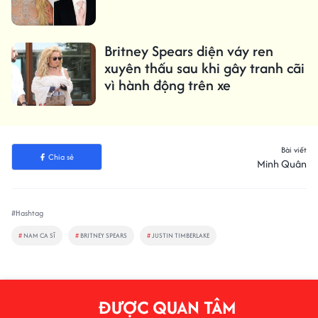
Britney Spears diện váy ren
xuyên thấu sau khi gây tranh cãi
vì hành động trên xe
Bài viết
Chia sẻ
Minh Quân
#Hashtag
#
NAM CA SĨ
#
BRITNEY SPEARS
#
JUSTIN TIMBERLAKE
ĐƯỢC QUAN TÂM