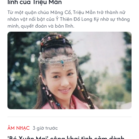
lĩnh của Triệu Mẫn
Từ một quận chúa Mông Cổ, Triệu Mẫn trở thành nữ
nhân vật nổi bật của Ỷ Thiên Đồ Long Ký nhờ sự thông
minh, quyết đoán và bản lĩnh.
ÂM NHẠC
3 giờ trước
'Bé Xuân Mai' công khai tình cảm dành