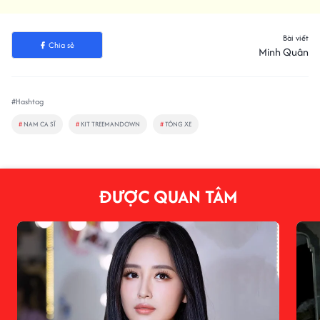
Bài viết
Chia sẻ
Minh Quân
#Hashtag
#
NAM CA SĨ
#
KIT TREEMANDOWN
#
TÔNG XE
ĐƯỢC QUAN TÂM