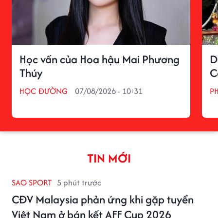
Học vấn của Hoa hậu Mai Phương
D
Thúy
C
HỌC ĐƯỜNG
07/08/2026 - 10:31
P
TIN MỚI
SAO SPORT
5 phút trước
CĐV Malaysia phản ứng khi gặp tuyển
Việt Nam ở bán kết AFF Cup 2026