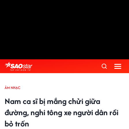
ÂM NHẠC
Nam ca sĩ bị mắng chửi giữa
đường, nghi tông xe người dân rồi
bỏ trốn