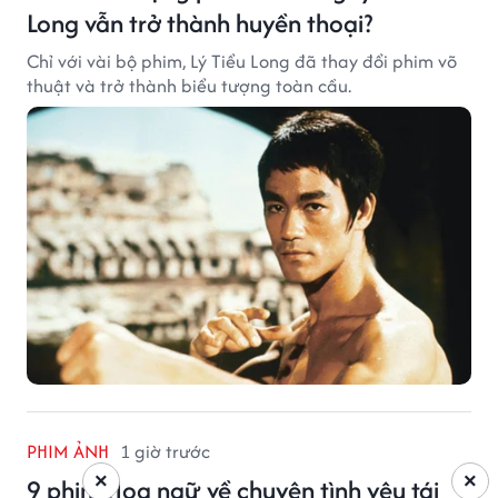
Long vẫn trở thành huyền thoại?
Chỉ với vài bộ phim, Lý Tiểu Long đã thay đổi phim võ
thuật và trở thành biểu tượng toàn cầu.
PHIM ẢNH
1 giờ trước
×
×
9 phim Hoa ngữ về chuyện tình yêu tái