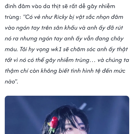
đinh đâm vào da thịt sẽ rất dễ gây nhiễm
trùng:
"Có vẻ như Ricky bị vật sắc nhọn đâm
vào ngón tay trên sân khấu và anh ấy đã rút
nó ra nhưng ngón tay anh ấy vẫn đang chảy
máu. Tôi hy vọng wk1 sẽ chăm sóc anh ấy thật
tốt vì nó có thể gây nhiễm trùng… và chúng ta
thậm chí còn không biết tình hình tệ đến mức
nào"
.