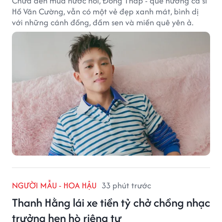
Chưa đến mùa nước nổi, Đồng Tháp - quê hương ca sĩ
Hồ Văn Cường, vẫn có một vẻ đẹp xanh mát, bình dị
với những cánh đồng, đầm sen và miền quê yên ả.
NGƯỜI MẪU - HOA HẬU
33 phút trước
Thanh Hằng lái xe tiền tỷ chở chồng nhạc
trưởng hẹn hò riêng tư