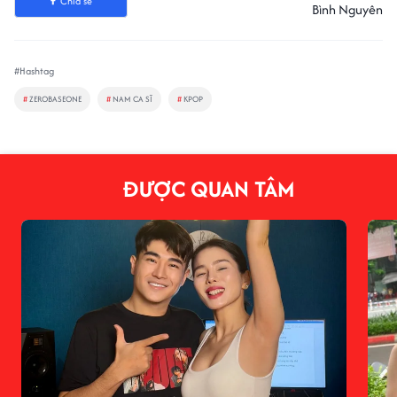
Chia sẻ
Bình Nguyên
#Hashtag
#
ZEROBASEONE
#
NAM CA SĨ
#
KPOP
ĐƯỢC QUAN TÂM