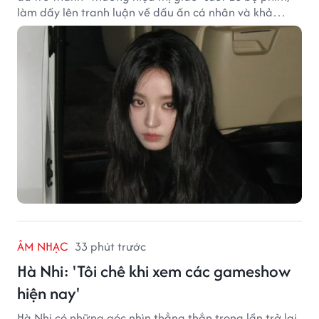
làm dấy lên tranh luận về dấu ấn cá nhân và khả
năng biến hóa trên màn ảnh.
ÂM NHẠC
33 phút trước
Hà Nhi: 'Tôi chê khi xem các gameshow
hiện nay'
Hà Nhi có những góc nhìn thẳng thắn trong lần trở lại