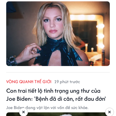
VÒNG QUANH THẾ GIỚI
19 phút trước
Con trai tiết lộ tình trạng ung thư của
Joe Biden: 'Bệnh đã di căn, rất đau đớn'
Joe Biden đang vật lộn với vấn đề sức khỏe.
×
×