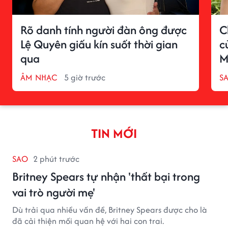
Rõ danh tính người đàn ông được
C
Lệ Quyên giấu kín suốt thời gian
c
qua
M
ÂM NHẠC
5 giờ trước
S
TIN MỚI
SAO
2 phút trước
Britney Spears tự nhận 'thất bại trong
vai trò người mẹ'
Dù trải qua nhiều vấn đề, Britney Spears được cho là
đã cải thiện mối quan hệ với hai con trai.