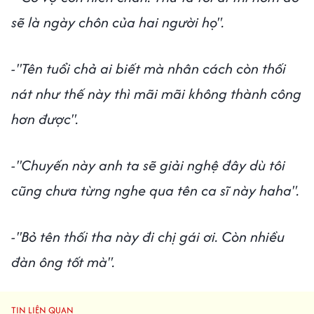
sẽ là ngày chôn của hai người họ".
-"Tên tuổi chả ai biết mà nhân cách còn thối
nát như thế này thì mãi mãi không thành công
hơn được".
-"Chuyến này anh ta sẽ giải nghệ đây dù tôi
cũng chưa từng nghe qua tên ca sĩ này haha".
-"Bỏ tên thối tha này đi chị gái ơi. Còn nhiều
đàn ông tốt mà".
TIN LIÊN QUAN