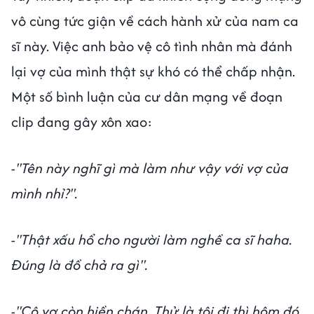
vô cùng tức giận về cách hành xử của nam ca
sĩ này. Việc anh bảo vệ cô tình nhân mà đánh
lại vợ của mình thật sự khó có thể chấp nhận.
Một số bình luận của cư dân mạng về đoạn
clip đang gây xôn xao:
-"Tên này nghĩ gì mà làm như vậy với vợ của
mình nhỉ?".
-"Thật xấu hổ cho người làm nghề ca sĩ haha.
Đúng là đồ chả ra gì".
-"Cô vợ còn hiền chán. Thử là tôi đi thì hôm đó