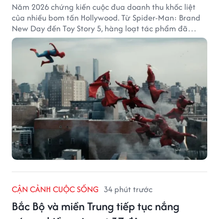
Năm 2026 chứng kiến cuộc đua doanh thu khốc liệt
của nhiều bom tấn Hollywood. Từ Spider-Man: Brand
New Day đến Toy Story 5, hàng loạt tác phẩm đã
mang về hàng chục nghìn tỷ đồng và tạo nên những
cột mốc đáng nhớ tại phòng vé toàn cầu.
CẬN CẢNH CUỘC SỐNG
34 phút trước
Bắc Bộ và miền Trung tiếp tục nắng