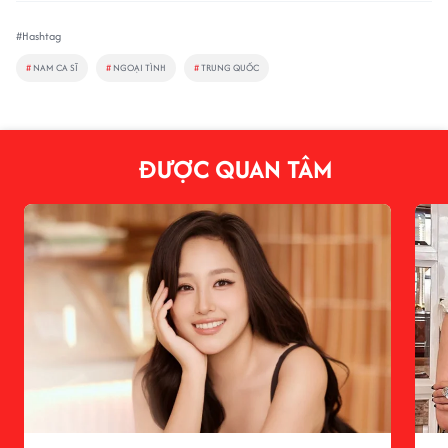
#Hashtag
#
NAM CA SĨ
#
NGOẠI TÌNH
#
TRUNG QUỐC
ĐƯỢC QUAN TÂM