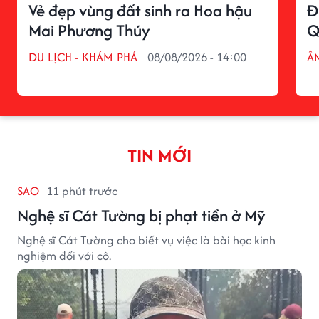
Vẻ đẹp vùng đất sinh ra Hoa hậu
Đ
Mai Phương Thúy
Q
DU LỊCH - KHÁM PHÁ
08/08/2026 - 14:00
Â
TIN MỚI
SAO
11 phút trước
Nghệ sĩ Cát Tường bị phạt tiền ở Mỹ
Nghệ sĩ Cát Tường cho biết vụ việc là bài học kinh
nghiệm đối với cô.