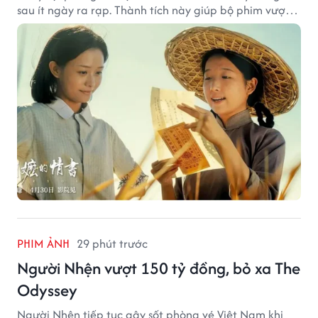
sau ít ngày ra rạp. Thành tích này giúp bộ phim vượt
kỳ vọng ban đầu và duy trì sức hút giữa cuộc cạnh
tranh của nhiều tác phẩm lớn.
PHIM ẢNH
29 phút trước
Người Nhện vượt 150 tỷ đồng, bỏ xa The
Odyssey
Người Nhện tiếp tục gây sốt phòng vé Việt Nam khi