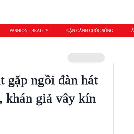
FASHION - BEAUTY
CẬN CẢNH CUỘC SỐNG
Â
t gặp ngồi đàn hát
, khán giả vây kín