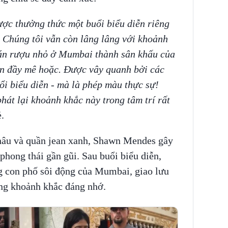
ợc thưởng thức một buổi biểu diễn riêng
! Chúng tôi vẫn còn lâng lâng với khoảnh
n rượu nhỏ ở Mumbai thành sân khấu của
ễn đầy mê hoặc. Được vây quanh bởi các
uổi biểu diễn - mà là phép màu thực sự!
hát lại khoảnh khắc này trong tâm trí rất
.
 nâu và quần jean xanh, Shawn Mendes gây
phong thái gần gũi. Sau buổi biểu diễn,
g con phố sôi động của Mumbai, giao lưu
ng khoảnh khắc đáng nhớ.