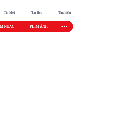
Tin Mới
Tin Hot
Tìm kiếm
M NHẠC
PHIM ẢNH
SAO SPORT