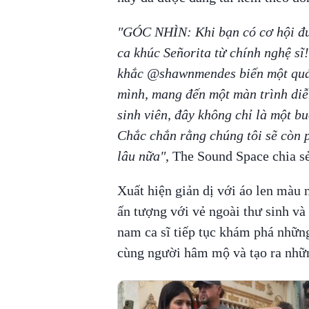
"GÓC NHÌN: Khi bạn có cơ hội đư
ca khúc Señorita từ chính nghệ sĩ
khắc @shawnmendes biến một quá
mình, mang đến một màn trình di
sinh viên, đây không chỉ là một b
Chắc chắn rằng chúng tôi sẽ còn p
lâu nữa"
, The Sound Space chia sẻ
Xuất hiện giản dị với áo len màu
ấn tượng với vẻ ngoài thư sinh và 
nam ca sĩ tiếp tục khám phá nhữn
cùng người hâm mộ và tạo ra nhữ