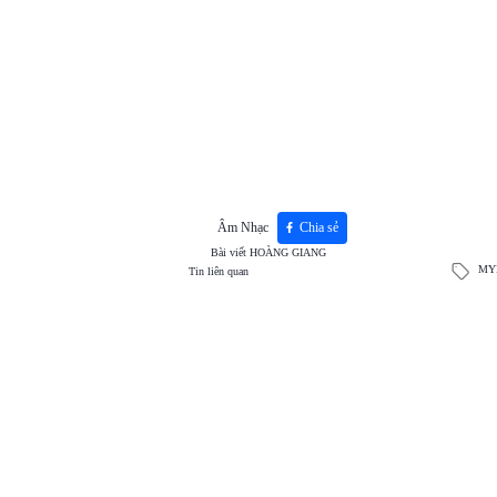
Âm Nhạc
Chia sẻ
Bài viết
HOÀNG GIANG
MY
Tin liên quan