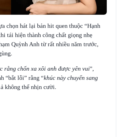
ựa chọn hát lại bản hit quen thuộc “Hạnh
i tái hiện thành công chất giọng nhẹ
 Phạm Quỳnh Anh từ rất nhiều năm trước,
ngùng.
c rằng chốn xa xôi anh được yên vui
",
 “bắt lỗi” rằng “
khúc này chuyển sang
iả không thể nhịn cười.