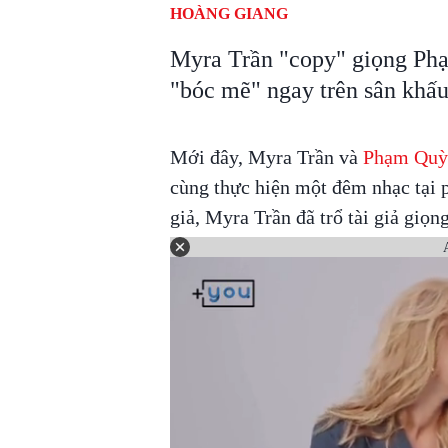
HOÀNG GIANG
Myra Trần "copy" giọng Ph
"bóc mẽ" ngay trên sân khấu
Mới đây, Myra Trần và
Phạm Quỳ
cùng thực hiện một đêm nhạc tại p
giả, Myra Trần đã trổ tài giả giọn