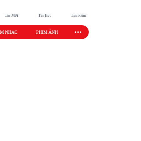
Tin Mới
Tin Hot
Tìm kiếm
M NHẠC
PHIM ẢNH
SAO SPORT