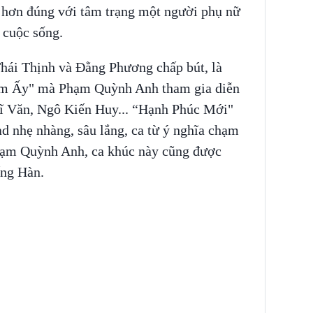
ết hơn đúng với tâm trạng một người phụ nữ
g cuộc sống.
hái Thịnh và Đằng Phương chấp bút, là
m Ấy" mà Phạm Quỳnh Anh tham gia diễn
ĩ Văn, Ngô Kiến Huy... “Hạnh Phúc Mới"
ad nhẹ nhàng, sâu lắng, ca từ ý nghĩa chạm
Phạm Quỳnh Anh, ca khúc này cũng được
ếng Hàn.