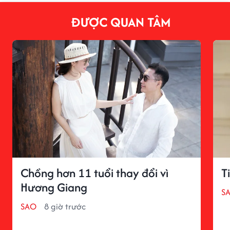
ĐƯỢC QUAN TÂM
Chồng hơn 11 tuổi thay đổi vì
T
Hương Giang
S
SAO
8 giờ trước