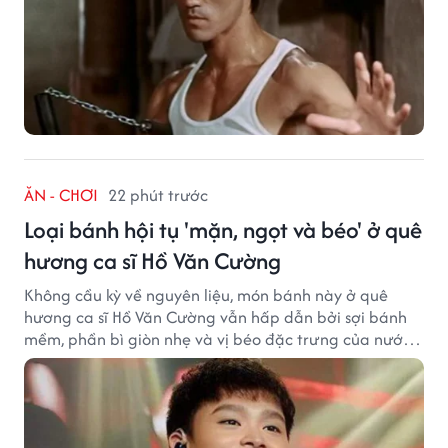
ĂN - CHƠI
22 phút trước
Loại bánh hội tụ 'mặn, ngọt và béo' ở quê
hương ca sĩ Hồ Văn Cường
Không cầu kỳ về nguyên liệu, món bánh này ở quê
hương ca sĩ Hồ Văn Cường vẫn hấp dẫn bởi sợi bánh
mềm, phần bì giòn nhẹ và vị béo đặc trưng của nước
cốt dừa.