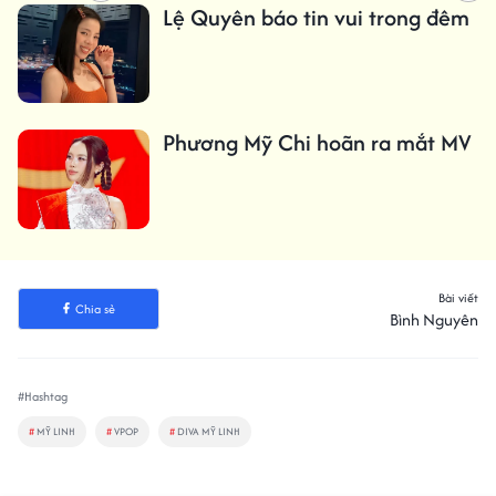
Lệ Quyên báo tin vui trong đêm
Phương Mỹ Chi hoãn ra mắt MV
Bài viết
Chia sẻ
Bình Nguyên
#Hashtag
#
MỸ LINH
#
VPOP
#
DIVA MỸ LINH