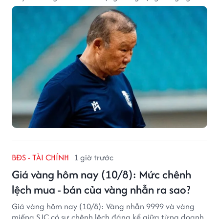
hâm mộ bóng đá nước này.
BĐS - TÀI CHÍNH
1 giờ trước
Giá vàng hôm nay (10/8): Mức chênh
lệch mua - bán của vàng nhẫn ra sao?
Giá vàng hôm nay (10/8): Vàng nhẫn 9999 và vàng
miếng SJC có sự chênh lệch đáng kể giữa từng doanh