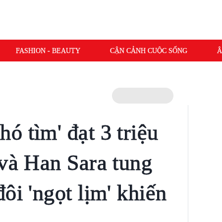
FASHION - BEAUTY
CẬN CẢNH CUỘC SỐNG
Â
ó tìm' đạt 3 triệu
 và Han Sara tung
ôi 'ngọt lịm' khiến