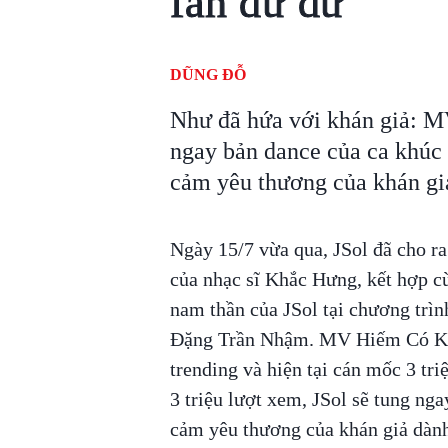
fan đứ đừ
DŨNG ĐỖ
Như đã hứa với khán giả: MV
ngay bản dance của ca khú
cảm yêu thương của khán gi
Ngày 15/7 vừa qua, JSol đã cho r
của nhạc sĩ Khắc Hưng, kết hợp c
nam thần của JSol tại chương tr
Đặng Trần Nhậm. MV Hiếm Có Khó 
trending và hiện tại cán mốc 3 tr
3 triệu lượt xem, JSol sẽ tung ng
cảm yêu thương của khán giả dàn