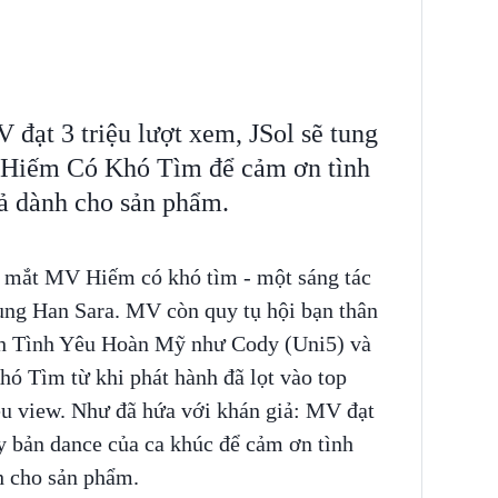
 đạt 3 triệu lượt xem, JSol sẽ tung
c Hiếm Có Khó Tìm để cảm ơn tình
ả dành cho sản phẩm.
a mắt MV Hiếm có khó tìm - một sáng tác
ùng Han Sara. MV còn quy tụ hội bạn thân
ình Tình Yêu Hoàn Mỹ như Cody (Uni5) và
Tìm từ khi phát hành đã lọt vào top
iệu view. Như đã hứa với khán giả: MV đạt
ay bản dance của ca khúc để cảm ơn tình
h cho sản phẩm.