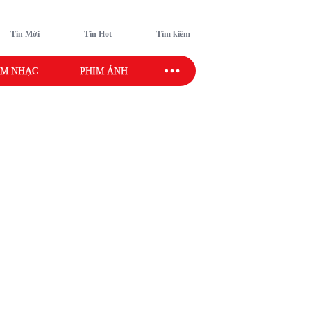
Tin Mới
Tin Hot
Tìm kiếm
M NHẠC
PHIM ẢNH
SAO SPORT