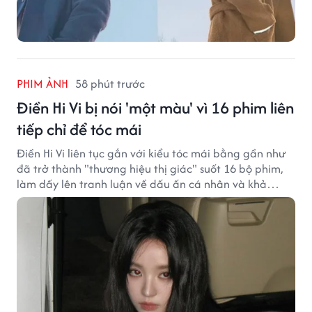
PHIM ẢNH
58 phút trước
Điền Hi Vi bị nói 'một màu' vì 16 phim liên
tiếp chỉ để tóc mái
Điền Hi Vi liên tục gắn với kiểu tóc mái bằng gần như
đã trở thành "thương hiệu thị giác" suốt 16 bộ phim,
làm dấy lên tranh luận về dấu ấn cá nhân và khả
năng biến hóa trên màn ảnh.