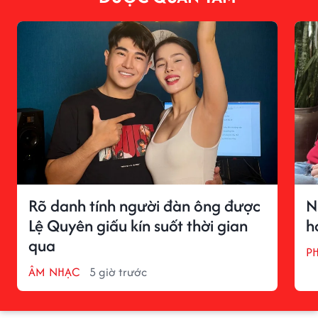
Rõ danh tính người đàn ông được
N
Lệ Quyên giấu kín suốt thời gian
h
qua
P
ÂM NHẠC
5 giờ trước