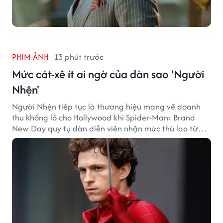
PHIM ẢNH
13 phút trước
Mức cát-xê ít ai ngờ của dàn sao 'Người
Nhện'
Người Nhện tiếp tục là thương hiệu mang về doanh
thu khổng lồ cho Hollywood khi Spider-Man: Brand
New Day quy tụ dàn diễn viên nhận mức thù lao từ
hàng chục đến hàng trăm tỷ đồng. Thành công phòng
vé của bộ phim cũng giúp nhiều ngôi sao sở hữu khoản
thu nhập đáng mơ ước.