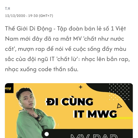
T.H
12/12/2020 - 19:30 (GMT+7)
Thế Giới Di Động - Tập đoàn bán lẻ số 1 Việt
Nam mới đây đã ra mắt MV 'chất như nước
cất', mượn rap để nói về cuộc sống đầy màu
sắc của đội ngũ IT 'chất lừ': nhạc lên bắn rap,
nhạc xuống code thần sầu.