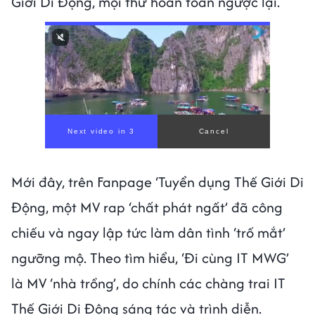
Giới Di Động, mọi thứ hoàn toàn ngược lại.
00:00
/
00:59
Mới đây, trên Fanpage ‘Tuyển dụng Thế Giới Di
Động, một MV rap ‘chất phát ngất’ đã công
chiếu và ngay lập tức làm dân tình ‘trố mắt’
ngưỡng mộ. Theo tìm hiểu, ‘Đi cùng IT MWG’
là MV ‘nhà trồng’, do chính các chàng trai IT
Thế Giới Di Động sáng tác và trình diễn.