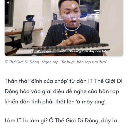
IT Thế Giới Di Động: Nghe rap, ‘fix bug’, bắn rap tìm ‘bro’
Thần thái ‘đỉnh của chóp’ từ dàn IT Thế Giới Di
Động hòa vào giai điệu dễ nghe của bản rap
khiến dân tình phải thốt lên ‘ờ mây zing’.
Làm IT là làm gì? Ở Thế Giới Di Động, đây là