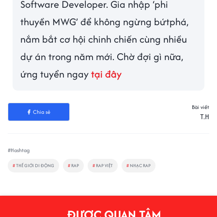
Software Developer. Gia nhập ‘phi
thuyền MWG’ để không ngừng bứtphá,
nắm bắt cơ hội chinh chiến cùng nhiều
dự án trong năm mới. Chờ đợi gì nữa,
ứng tuyển ngay
tại đây
Bài viết
Chia sẻ
T.H
#Hashtag
#
THẾ GIỚI DI ĐỘNG
#
RAP
#
RAP VIỆT
#
NHẠC RAP
ĐƯỢC QUAN TÂM