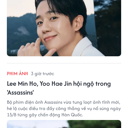
PHIM ẢNH
3 giờ trước
Lee Min Ho, Yoo Hae Jin hội ngộ trong
'Assassins'
Bộ phim điện ảnh Assassins vừa tung loạt ảnh tĩnh mới,
hé lộ cuộc điều tra đầy căng thẳng về vụ nổ súng ngày
15/8 từng gây chấn động Hàn Quốc.