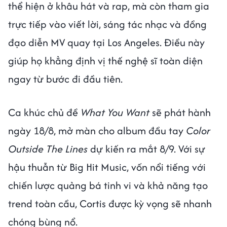
thể hiện ở khâu hát và rap, mà còn tham gia
trực tiếp vào viết lời, sáng tác nhạc và đồng
đạo diễn MV quay tại Los Angeles. Điều này
giúp họ khẳng định vị thế nghệ sĩ toàn diện
ngay từ bước đi đầu tiên.
Ca khúc chủ đề
What You Want
sẽ phát hành
ngày 18/8, mở màn cho album đầu tay
Color
Outside The Lines
dự kiến ra mắt 8/9. Với sự
hậu thuẫn từ Big Hit Music, vốn nổi tiếng với
chiến lược quảng bá tinh vi và khả năng tạo
trend toàn cầu, Cortis được kỳ vọng sẽ nhanh
chóng bùng nổ.