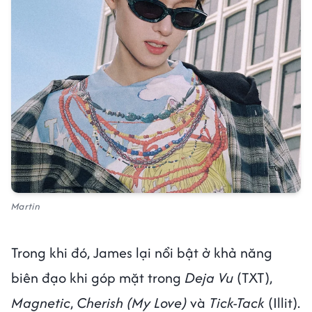
Martin
Trong khi đó, James lại nổi bật ở khả năng
biên đạo khi góp mặt trong
Deja Vu
(TXT),
Magnetic
,
Cherish (My Love)
và
Tick-Tack
(Illit).