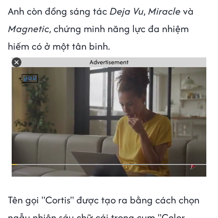
Anh còn đồng sáng tác
Deja Vu
,
Miracle
và
Magnetic
, chứng minh năng lực đa nhiệm
hiếm có ở một tân binh.
Advertisement
Tên gọi "Cortis" được tạo ra bằng cách chọn
ngẫu nhiên sáu chữ cái trong cụm "Color