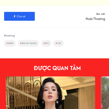
Bài viết
Chia sẻ
Hoài Thương
#Hashtag
#
KPOP
#
BIG HIT MUSIC
#
BTS
#
TXT
ĐƯỢC QUAN TÂM