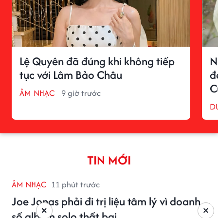
Lệ Quyên đã đúng khi không tiếp
N
tục với Lâm Bảo Châu
đ
C
ÂM NHẠC
9 giờ trước
D
TIN MỚI
ÂM NHẠC
11 phút trước
Joe Jonas phải đi trị liệu tâm lý vì doanh
×
×
số album solo thất bại