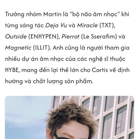
Trưởng nhóm Martin là "bộ não âm nhạc" khi
từng sáng tác
Deja Vu
và
Miracle
(TXT),
Outside
(ENHYPEN),
Pierrot
(Le Sserafim) và
Magnetic
(ILLIT). Anh cũng là người tham gia
nhiều dự án âm nhạc của các nghệ sĩ thuộc
HYBE, mang đến lợi thế lớn cho Cortis về định
hướng và chất lượng sản phẩm.