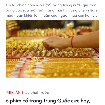
Tin tài chính hôm nay (9/8), vàng trong nước giữ mặt
bằng cao sau một tuần tăng mạnh nhưng chênh lệch
mua - bán khiến lợi nhuận của người mua còn hạn chế,
trong khi USD chịu sức ép sau dữ liệu việc làm Mỹ gây
thất vọng.
PHIM ẢNH
55 phút trước
6 phim cổ trang Trung Quốc cực hay,