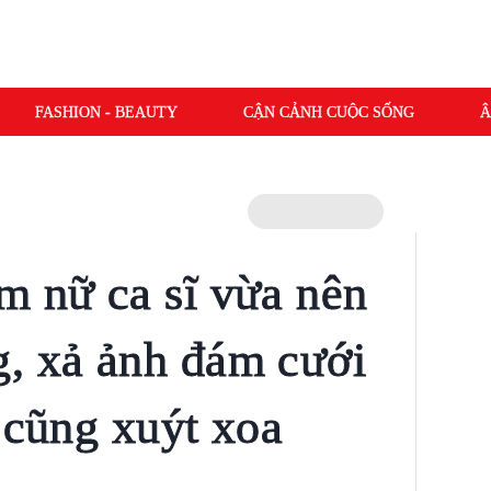
FASHION - BEAUTY
CẬN CẢNH CUỘC SỐNG
Â
m nữ ca sĩ vừa nên
, xả ảnh đám cưới
 cũng xuýt xoa