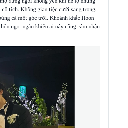
 mộ đứng ngồi không yên khi hé lộ những
cổ tích. Không gian tiệc cưới sang trọng,
 bừng cả một góc trời. Khoảnh khắc Hoon
 hôn ngọt ngào khiến ai nấy cũng cảm nhận