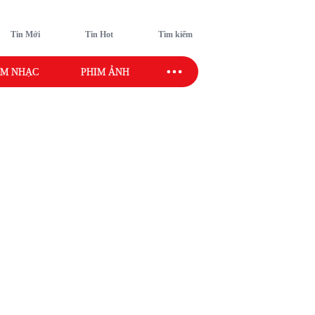
Tin Mới
Tin Hot
Tìm kiếm
M NHẠC
PHIM ẢNH
SAO SPORT