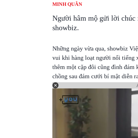
MINH QUÂN
Người hâm mộ gửi lời chúc
showbiz.
Những ngày vừa qua, showbiz Việt 
vui khi hàng loạt người nổi tiếng
thêm một cặp đôi cũng đình đám k
chồng sau đám cưới bí mật diễn ra