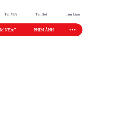
Tin Mới
Tin Hot
Tìm kiếm
M NHẠC
PHIM ẢNH
SAO SPORT