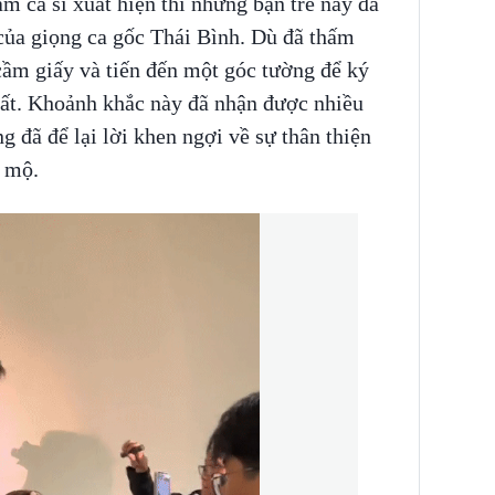
 ca sĩ xuất hiện thì những bạn trẻ này đã
của giọng ca gốc Thái Bình. Dù đã thấm
ầm giấy và tiến đến một góc tường để ký
hất. Khoảnh khắc này đã nhận được nhiều
 đã để lại lời khen ngợi về sự thân thiện
m mộ.