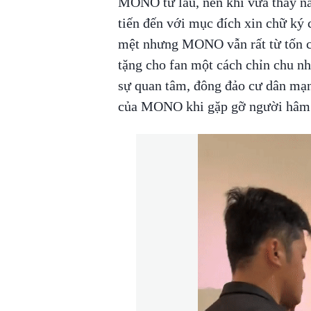
MONO từ lâu, nên khi vừa thấy nam
tiến đến với mục đích xin chữ ký 
mệt nhưng MONO vẫn rất từ tốn c
tặng cho fan một cách chỉn chu n
sự quan tâm, đông đảo cư dân mạng
của MONO khi gặp gỡ người hâ