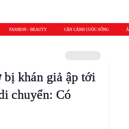
FASHION - BEAUTY
CẬN CẢNH CUỘC SỐNG
Â
ị khán giả ập tới
 di chuyển: Có