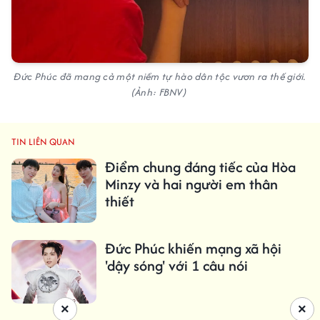
Đức Phúc đã mang cả một niềm tự hào dân tộc vươn ra thế giới.
(Ảnh: FBNV)
TIN LIÊN QUAN
Điểm chung đáng tiếc của Hòa
Minzy và hai người em thân
thiết
Đức Phúc khiến mạng xã hội
'dậy sóng' với 1 câu nói
×
×