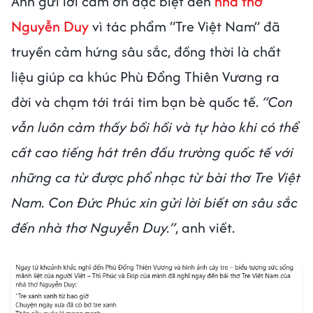
Anh gửi lời cảm ơn đặc biệt đến
nhà thơ
Nguyễn Duy
vì tác phẩm “Tre Việt Nam” đã
truyền cảm hứng sâu sắc, đồng thời là chất
liệu giúp ca khúc Phù Đổng Thiên Vương ra
đời và chạm tới trái tim bạn bè quốc tế.
“Con
vẫn luôn cảm thấy bồi hồi và tự hào khi có thể
cất cao tiếng hát trên đấu trường quốc tế với
những ca từ được phổ nhạc từ bài thơ Tre Việt
Nam. Con Đức Phúc xin gửi lời biết ơn sâu sắc
đến nhà thơ Nguyễn Duy.”
, anh viết.