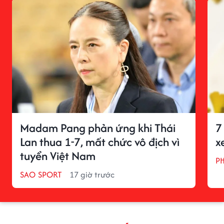
Madam Pang phản ứng khi Thái
7
Lan thua 1-7, mất chức vô địch vì
x
tuyển Việt Nam
P
SAO SPORT
17 giờ trước