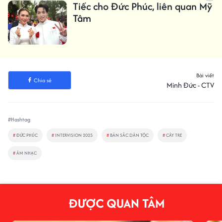
Tiếc cho Đức Phúc, liên quan Mỹ
Tâm
Bài viết
Chia sẻ
Minh Đức - CTV
#Hashtag
#
ĐỨC PHÚC
#
INTERVISION 2025
#
BẢN SẮC DÂN TỘC
#
CÂY TRE
#
ÂM NHẠC
ĐƯỢC QUAN TÂM