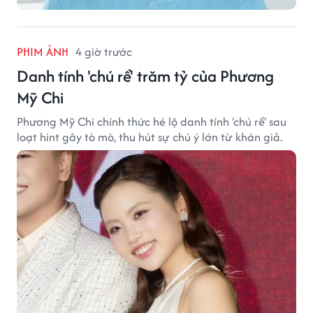
PHIM ẢNH
4 giờ trước
Danh tính 'chú rể' trăm tỷ của Phương
Mỹ Chi
Phương Mỹ Chi chính thức hé lộ danh tính 'chú rể' sau
loạt hint gây tò mò, thu hút sự chú ý lớn từ khán giả.