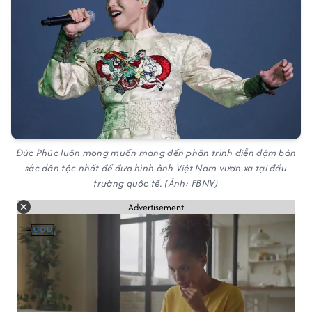
Đức Phúc luôn mong muốn mang đến phần trình diễn đậm bản
sắc dân tộc nhất để đưa hình ảnh Việt Nam vươn xa tại đấu
trường quốc tế.
(Ảnh: FBNV)
Advertisement