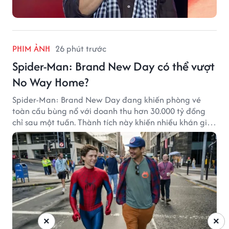
PHIM ẢNH
26 phút trước
Spider-Man: Brand New Day có thể vượt
No Way Home?
Spider-Man: Brand New Day đang khiến phòng vé
toàn cầu bùng nổ với doanh thu hơn 30.000 tỷ đồng
chỉ sau một tuần. Thành tích này khiến nhiều khán giả
đặt câu hỏi liệu bộ phim mới của Tom Holland có thể
phá kỷ lục mà No Way Home từng thiết lập hay không.
×
×