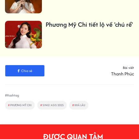
Phương Mỹ Chi tiết lộ về 'chú rể'
Bài viết
Chia sẻ
Thanh Phúc
#Hashtag
#
PHƯƠNG MỸ CHI
#
SING! ASIS 2025
#
KHẢ LÂU
ĐƯỢC QUAN TÂM