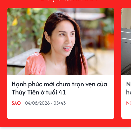
Hạnh phúc mới chưa trọn vẹn của
N
Thủy Tiên ở tuổi 41
h
SAO
04/08/2026 - 05:43
N