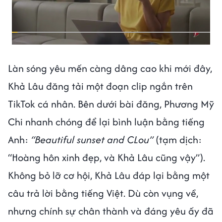
Làn sóng yêu mến càng dâng cao khi mới đây,
Khả Lâu đăng tải một đoạn clip ngắn trên
TikTok cá nhân. Bên dưới bài đăng, Phương Mỹ
Chi nhanh chóng để lại bình luận bằng tiếng
Anh:
“Beautiful sunset and CLou”
(tạm dịch:
“Hoàng hôn xinh đẹp, và Khả Lâu cũng vậy”).
Không bỏ lỡ cơ hội, Khả Lâu đáp lại bằng một
câu trả lời bằng tiếng Việt. Dù còn vụng về,
nhưng chính sự chân thành và đáng yêu ấy đã