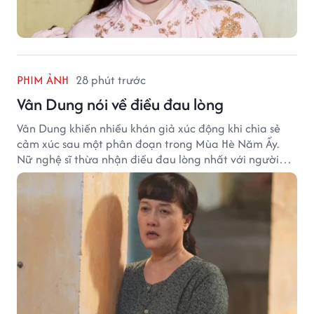
PHIM ẢNH
28 phút trước
Vân Dung nói về điều đau lòng
Vân Dung khiến nhiều khán giả xúc động khi chia sẻ
cảm xúc sau một phân đoạn trong Mùa Hè Năm Ấy.
Nữ nghệ sĩ thừa nhận điều đau lòng nhất với người
mẹ không phải sự nghèo khó, mà là khi các con phải
chứng kiến những tổn thương trong chính ngôi nhà
của mình.