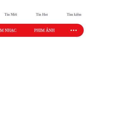
Tin Mới
Tin Hot
Tìm kiếm
M NHẠC
PHIM ẢNH
SAO SPORT