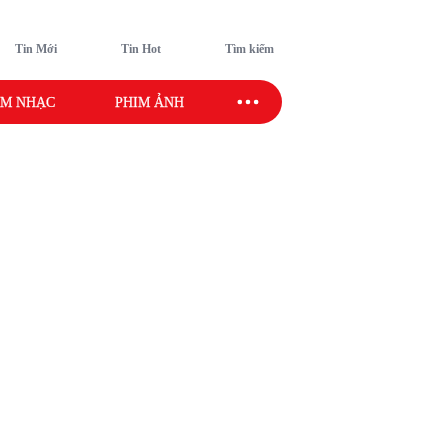
Tin Mới
Tin Hot
Tìm kiếm
M NHẠC
PHIM ẢNH
SAO SPORT