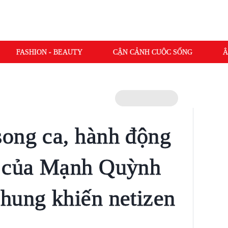
FASHION - BEAUTY
CẬN CẢNH CUỘC SỐNG
Â
ong ca, hành động
i của Mạnh Quỳnh
hung khiến netizen