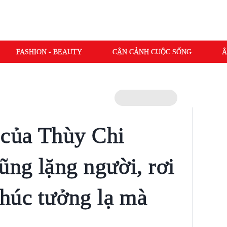
FASHION - BEAUTY
CẬN CẢNH CUỘC SỐNG
Â
 của Thùy Chi
ũng lặng người, rơi
húc tưởng lạ mà