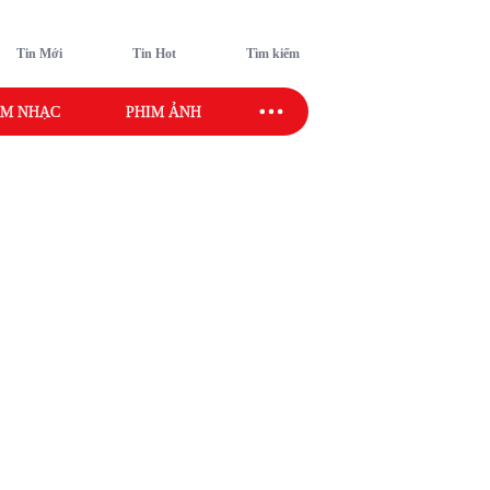
Tin Mới
Tin Hot
Tìm kiếm
M NHẠC
PHIM ẢNH
SAO SPORT