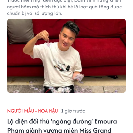
Trước thềm một đêm đặc biệt, Đàm Vĩnh Hưng khiến
người hâm mộ thích thú khi hé lộ loạt quà tặng được
chuẩn bị với số lượng lớn.
NGƯỜI MẪU - HOA HẬU
1 giờ trước
Lộ diện đối thủ 'ngáng đường' Emoura
Phạm giành vương miện Miss Grand