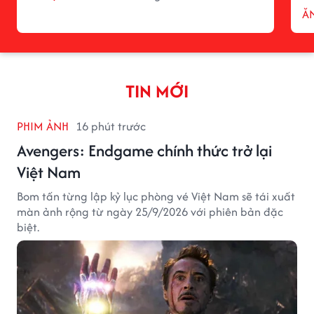
ĂN
TIN MỚI
PHIM ẢNH
16 phút trước
Avengers: Endgame chính thức trở lại
Việt Nam
Bom tấn từng lập kỷ lục phòng vé Việt Nam sẽ tái xuất
màn ảnh rộng từ ngày 25/9/2026 với phiên bản đặc
biệt.