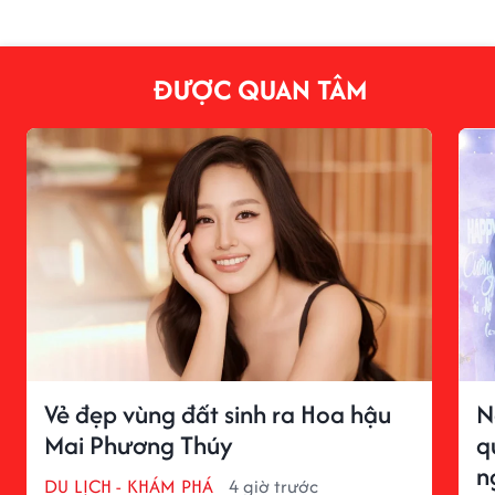
ĐƯỢC QUAN TÂM
Vẻ đẹp vùng đất sinh ra Hoa hậu
N
Mai Phương Thúy
q
n
DU LỊCH - KHÁM PHÁ
4 giờ trước