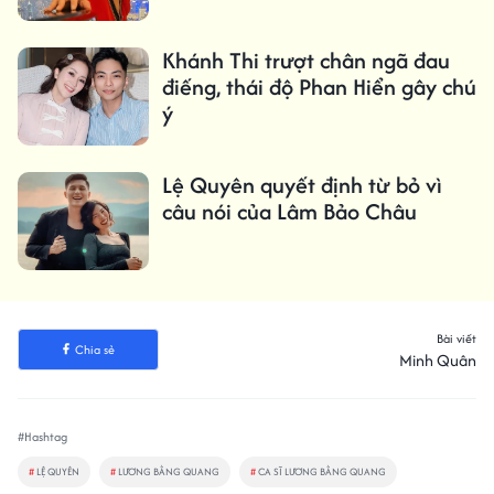
Khánh Thi trượt chân ngã đau
điếng, thái độ Phan Hiển gây chú
ý
Lệ Quyên quyết định từ bỏ vì
câu nói của Lâm Bảo Châu
Bài viết
Chia sẻ
Minh Quân
#Hashtag
#
LỆ QUYÊN
#
LƯƠNG BẰNG QUANG
#
CA SĨ LƯƠNG BẰNG QUANG