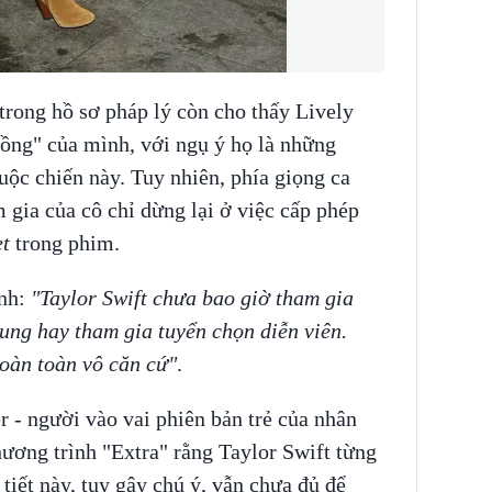
trong hồ sơ pháp lý còn cho thấy Lively
rồng" của mình, với ngụ ý họ là những
uộc chiến này. Tuy nhiên, phía giọng ca
gia của cô chỉ dừng lại ở việc cấp phép
t
trong phim.
nh:
"Taylor Swift chưa bao giờ tham gia
dung hay tham gia tuyển chọn diễn viên.
hoàn toàn vô căn cứ"
.
r - người vào vai phiên bản trẻ của nhân
hương trình "Extra" rằng Taylor Swift từng
 tiết này, tuy gây chú ý, vẫn chưa đủ để