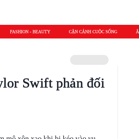
FASHION - BEAUTY
CẬN CẢNH CUỘC SỐNG
Â
ylor Swift phản đối
m mộ xôn xao khi bị kéo vào vụ