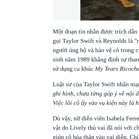
Một đoạn tin nhắn được trích dẫn 
gọi Taylor Swift và Reynolds là "
người ủng hộ và bảo vệ cô trong c
sinh năm 1989 khẳng định sự tham 
sử dụng ca khúc
My Tears Ricoche
Luật sư của Taylor Swift nhấn mạ
ghi hình, chưa từng góp ý về nội 
Việc lôi cô ấy vào vụ kiện này là 
Dù vậy, nữ diễn viên Isabela Ferre
vật do Lively thủ vai đã nói với c
giúp cô hóa thân vào vai diễn. Chi