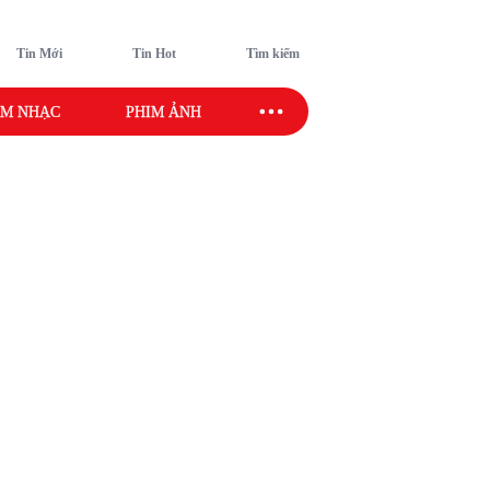
Tin Mới
Tin Hot
Tìm kiếm
M NHẠC
PHIM ẢNH
SAO SPORT