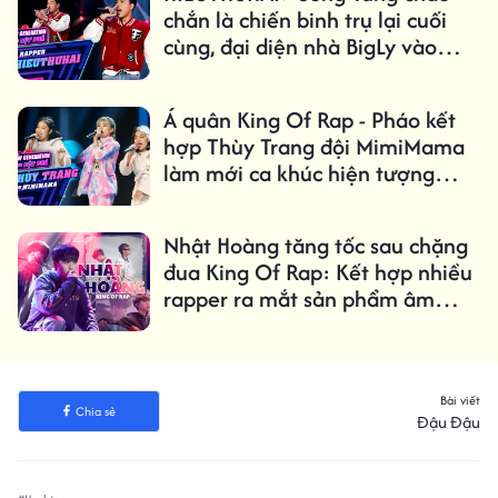
chắn là chiến binh trụ lại cuối
cùng, đại diện nhà BigLy vào
chung kết'
Á quân King Of Rap - Pháo kết
hợp Thùy Trang đội MimiMama
làm mới ca khúc hiện tượng
'Tình bạn diệu kỳ'
Nhật Hoàng tăng tốc sau chặng
đua King Of Rap: Kết hợp nhiều
rapper ra mắt sản phẩm âm
nhạc liên tục
Bài viết
Chia sẻ
Đậu Đậu