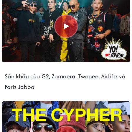
Sân khấu của G2, Zamaera, Twopee, Airliftz và
Fariz Jabba