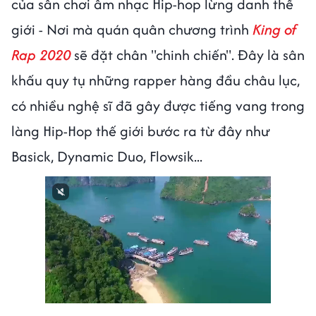
của sân chơi âm nhạc Hip-hop lừng danh thế
giới - Nơi mà quán quân chương trình
King of
Rap 2020
sẽ đặt chân "chinh chiến". Đây là sân
khấu quy tụ những rapper hàng đầu châu lục,
có nhiều nghệ sĩ đã gây được tiếng vang trong
làng Hip-Hop thế giới bước ra từ đây như
Basick, Dynamic Duo, Flowsik...