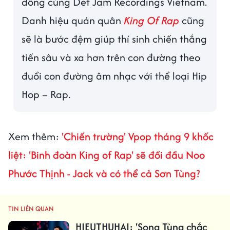
đồng cùng Def Jam Recordings Vietnam.
Danh hiệu quán quân
King Of Rap
cũng
sẽ là bước đệm giúp thí sinh chiến thắng
tiến sâu và xa hơn trên con đường theo
đuổi con đường âm nhạc với thể loại Hip
Hop – Rap.
Xem thêm:
'Chiến trường' Vpop tháng 9 khốc
liệt: 'Binh đoàn King of Rap' sẽ đối đầu Noo
Phước Thịnh - Jack và có thể cả Sơn Tùng?
TIN LIÊN QUAN
HIEUTHUHAI: 'Song Tùng chắc