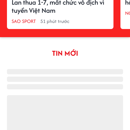
Lan thua 1-7, mất chức vô địch vì
h
tuyển Việt Nam
N
SAO SPORT
51 phút trước
TIN MỚI