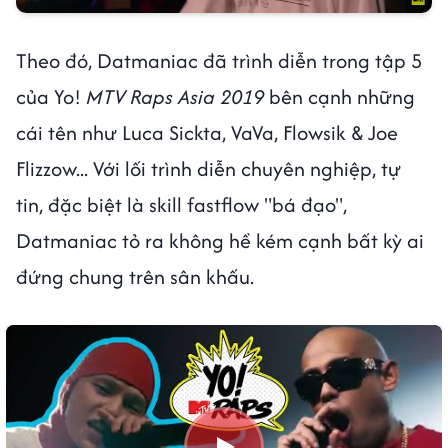
Theo đó, Datmaniac đã trình diễn trong tập 5
của Yo!
MTV Raps Asia 2019
bên cạnh những
cái tên như
Luca Sickta, VaVa, Flowsik & Joe
Flizzow... Với lối trình diễn chuyên nghiệp, tự
tin, đặc biệt là skill fastflow "bá đạo",
Datmaniac tỏ ra không hề kém cạnh bất kỳ ai
đứng chung trên sân khấu.