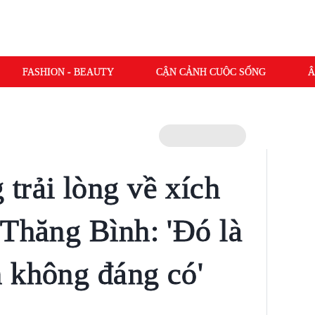
FASHION - BEAUTY
CẬN CẢNH CUỘC SỐNG
Â
trải lòng về xích
 Thăng Bình: 'Đó là
 không đáng có'