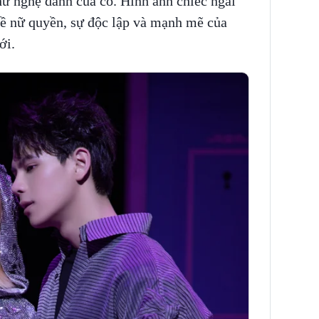
ư nghệ danh của cô. Hình ảnh chiếc ngai
ề nữ quyền, sự độc lập và mạnh mẽ của
ới.