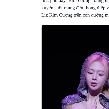
lực, phủ đầy “kim cương” đúng nh
xuyên suốt mang đến thông điệp v
Liz Kim Cương trên con đường m