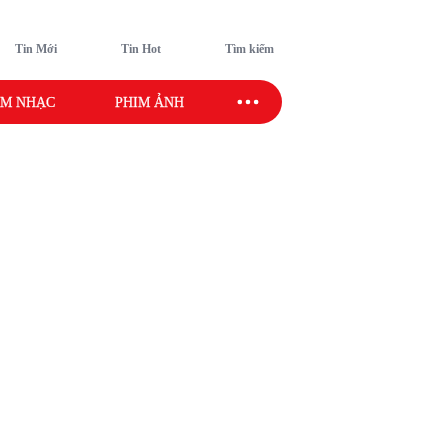
Tin Mới
Tin Hot
Tìm kiếm
M NHẠC
PHIM ẢNH
SAO SPORT