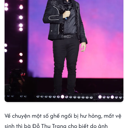
Về chuyện một số ghế ngồi bị hư hỏng, mất vệ
sinh thì bà Đỗ Thu Trang cho biết do ảnh