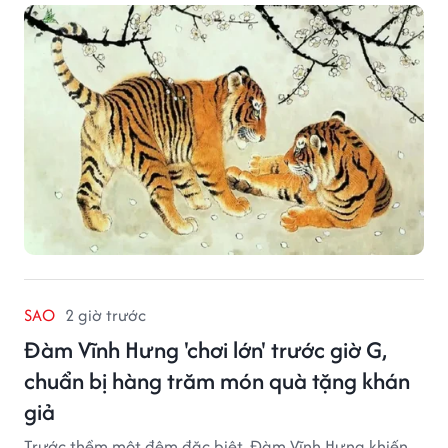
SAO
2 giờ trước
Đàm Vĩnh Hưng 'chơi lớn' trước giờ G,
chuẩn bị hàng trăm món quà tặng khán
giả
Trước thềm một đêm đặc biệt, Đàm Vĩnh Hưng khiến