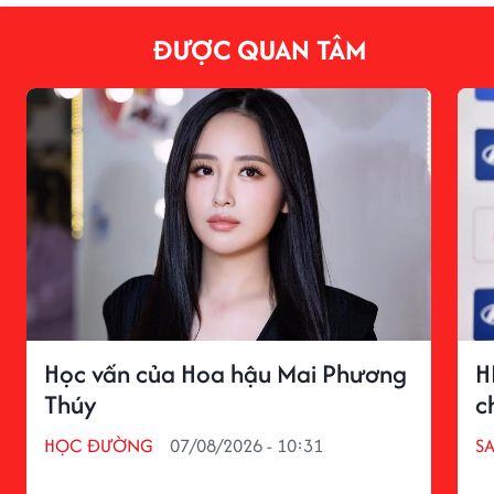
ĐƯỢC QUAN TÂM
Học vấn của Hoa hậu Mai Phương
H
Thúy
c
HỌC ĐƯỜNG
07/08/2026 - 10:31
S