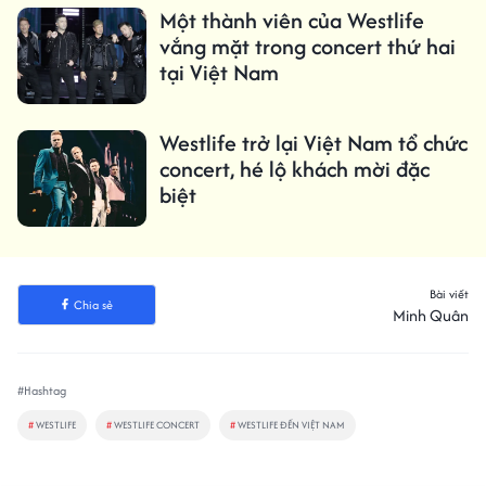
Một thành viên của Westlife
vắng mặt trong concert thứ hai
tại Việt Nam
Westlife trở lại Việt Nam tổ chức
concert, hé lộ khách mời đặc
biệt
Bài viết
Chia sẻ
Minh Quân
#Hashtag
#
WESTLIFE
#
WESTLIFE CONCERT
#
WESTLIFE ĐẾN VIỆT NAM