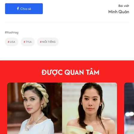
Bài viết
Chia sẻ
Minh Quân
#Hashtag
#
LISA
#
TYLA
#
NỔI TIẾNG
ĐƯỢC QUAN TÂM