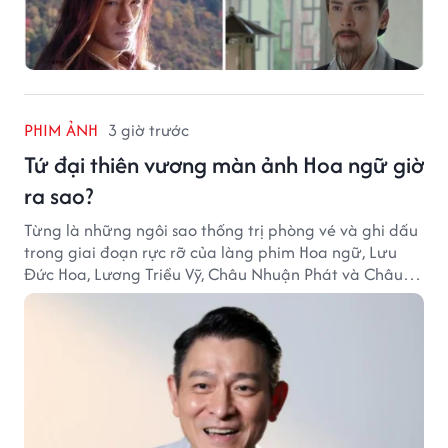
PHIM ẢNH
3 giờ trước
Tứ đại thiên vương màn ảnh Hoa ngữ giờ
ra sao?
Từng là những ngôi sao thống trị phòng vé và ghi dấu
trong giai đoạn rực rỡ của làng phim Hoa ngữ, Lưu
Đức Hoa, Lương Triều Vỹ, Châu Nhuận Phát và Châu
Tinh Trì giờ đã bước sang một chặng đường mới. Dù
mỗi người có lựa chọn khác nhau, sức ảnh hưởng của
họ vẫn chưa bao giờ suy giảm.