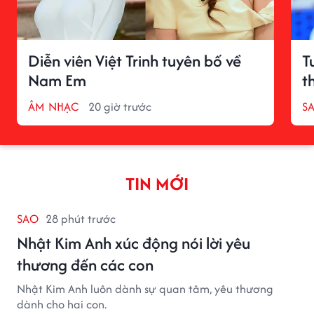
Diễn viên Việt Trinh tuyên bố về
T
Nam Em
t
ÂM NHẠC
20 giờ trước
S
TIN MỚI
SAO
28 phút trước
Nhật Kim Anh xúc động nói lời yêu
thương đến các con
Nhật Kim Anh luôn dành sự quan tâm, yêu thương
dành cho hai con.