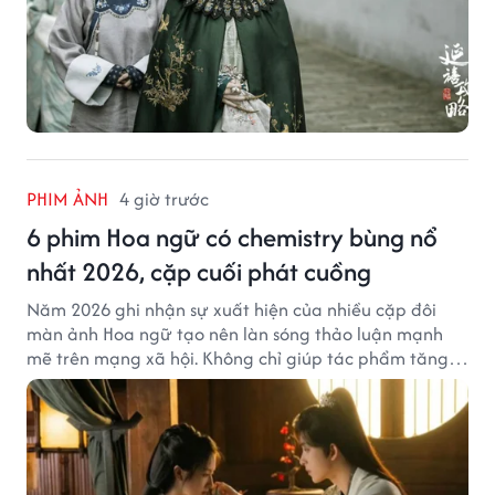
PHIM ẢNH
4 giờ trước
6 phim Hoa ngữ có chemistry bùng nổ
nhất 2026, cặp cuối phát cuồng
Năm 2026 ghi nhận sự xuất hiện của nhiều cặp đôi
màn ảnh Hoa ngữ tạo nên làn sóng thảo luận mạnh
mẽ trên mạng xã hội. Không chỉ giúp tác phẩm tăng
sức hút, sự ăn ý của các diễn viên còn khiến khán giả
không ngừng 'đẩy thuyền' và theo dõi phim đến những
tập cuối cùng.