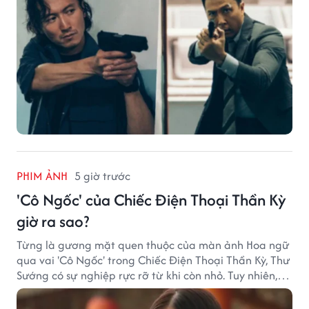
PHIM ẢNH
5 giờ trước
'Cô Ngốc' của Chiếc Điện Thoại Thần Kỳ
giờ ra sao?
Từng là gương mặt quen thuộc của màn ảnh Hoa ngữ
qua vai 'Cô Ngốc' trong Chiếc Điện Thoại Thần Kỳ, Thư
Sướng có sự nghiệp rực rỡ từ khi còn nhỏ. Tuy nhiên,
sau thời kỳ đỉnh cao, nữ diễn viên dần rút khỏi phim
ảnh và lựa chọn cuộc sống kín tiếng.