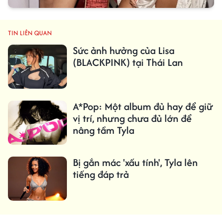
TIN LIÊN QUAN
Sức ảnh hưởng của Lisa
(BLACKPINK) tại Thái Lan
A*Pop: Một album đủ hay để giữ
vị trí, nhưng chưa đủ lớn để
nâng tầm Tyla
Bị gắn mác 'xấu tính', Tyla lên
tiếng đáp trả