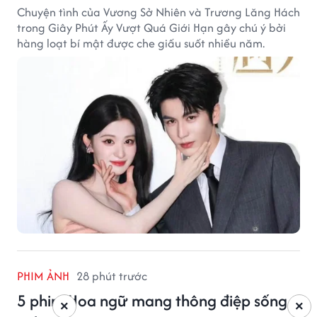
Chuyện tình của Vương Sở Nhiên và Trương Lăng Hách
trong Giây Phút Ấy Vượt Quá Giới Hạn gây chú ý bởi
hàng loạt bí mật được che giấu suốt nhiều năm.
PHIM ẢNH
28 phút trước
5 phim Hoa ngữ mang thông điệp sống
×
×