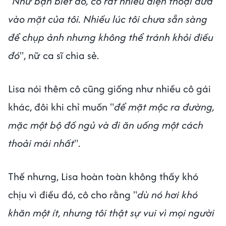
"
Như bạn biết đó, có rất nhiều điện thoại đưa
vào mặt của tôi. Nhiều lúc tôi chưa sẵn sàng
để chụp ảnh nhưng không thể tránh khỏi điều
đó
", nữ ca sĩ chia sẻ.
Lisa nói thêm cô cũng giống như nhiều cô gái
khác, đôi khi chỉ muốn "
để mặt mộc ra đường,
mặc một bộ đồ ngủ và đi ăn uống một cách
thoải mái nhất
".
Thế nhưng, Lisa hoàn toàn không thấy khó
chịu vì điều đó, cô cho rằng "
dù nó hơi khó
khăn một ít, nhưng tôi thật sự vui vì mọi người