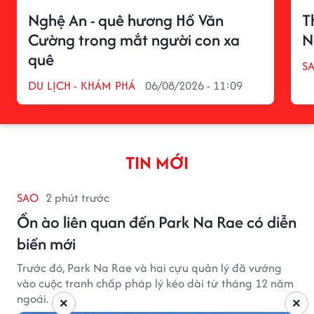
Nghệ An - quê hương Hồ Văn
T
Cường trong mắt người con xa
N
quê
S
DU LỊCH - KHÁM PHÁ
06/08/2026 - 11:09
TIN MỚI
SAO
2 phút trước
Ồn ào liên quan đến Park Na Rae có diễn
biến mới
Trước đó, Park Na Rae và hai cựu quản lý đã vướng
vào cuộc tranh chấp pháp lý kéo dài từ tháng 12 năm
ngoái.
×
×