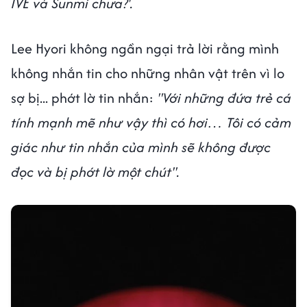
IVE và Sunmi chưa?'.
Lee Hyori không ngần ngại trả lời rằng mình
không nhắn tin cho những nhân vật trên vì lo
sợ bị... phớt lờ tin nhắn:
"Với những đứa trẻ cá
tính mạnh mẽ như vậy thì có hơi… Tôi có cảm
giác như tin nhắn của mình sẽ không được
đọc và bị phớt lờ một chút''.