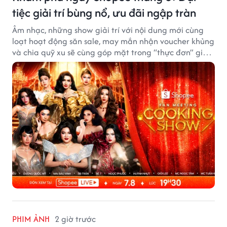
tiệc giải trí bùng nổ, ưu đãi ngập tràn
Âm nhạc, những show giải trí với nội dung mới cùng
loạt hoạt động săn sale, may mắn nhận voucher khủng
và chia quỹ xu sẽ cùng góp mặt trong “thực đơn” giải
trí cuối tuần trên Shopee, diễn ra liên tiếp vào ngày
7/8 và 8/8.
PHIM ẢNH
2 giờ trước