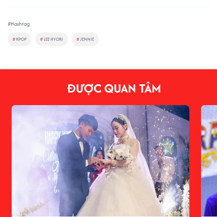
#Hashtag
#
KPOP
#
LEE HYORI
#
JENNIE
ĐƯỢC QUAN TÂM