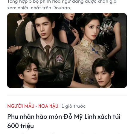
Tổng hợp 5 bộ phim Hoa ngữ đang được khán giả
xem nhiều nhất trên Douban.
NGƯỜI MẪU - HOA HẬU
1 giờ trước
Phu nhân hào môn Đỗ Mỹ Linh xách túi
600 triệu