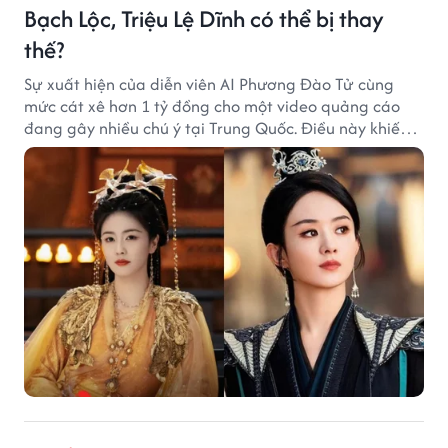
Bạch Lộc, Triệu Lệ Dĩnh có thể bị thay
thế?
Sự xuất hiện của diễn viên AI Phương Đào Tử cùng
mức cát xê hơn 1 tỷ đồng cho một video quảng cáo
đang gây nhiều chú ý tại Trung Quốc. Điều này khiến
không ít người đặt câu hỏi liệu những ngôi sao hàng
đầu như Bạch Lộc, Triệu Lệ Dĩnh có thể bị thay thế
trong tương lai.