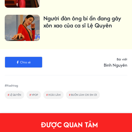
Người đàn ông bí ẩn đang gây
xôn xao của ca sĩ Lệ Quyên
Bài viết
Chia sẻ
Bình Nguyên
#Hashtag
#
LỆ QUYÊN
#
VPOP
#
HOÀI LÂM
#
BUỒN LÀM CHI EM ƠI
ĐƯỢC QUAN TÂM