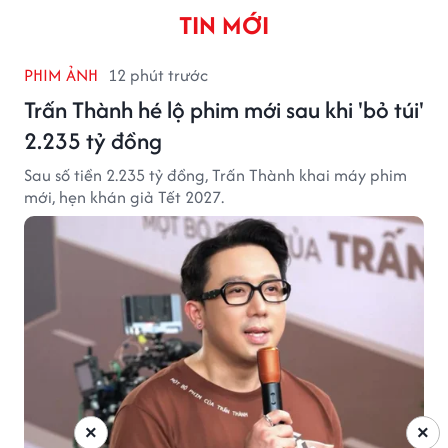
TIN MỚI
PHIM ẢNH
12 phút trước
Trấn Thành hé lộ phim mới sau khi 'bỏ túi'
2.235 tỷ đồng
Sau số tiền 2.235 tỷ đồng, Trấn Thành khai máy phim
mới, hẹn khán giả Tết 2027.
×
×