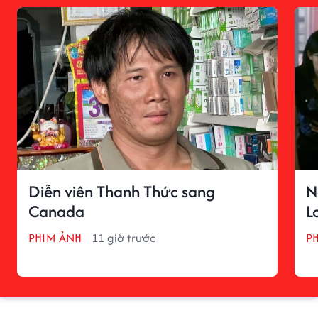
Diễn viên Thanh Thức sang
N
Canada
L
PHIM ẢNH
11 giờ trước
P