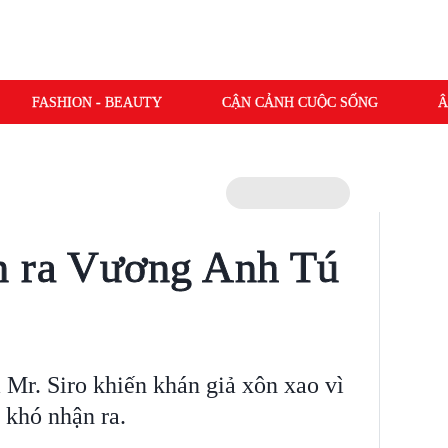
FASHION - BEAUTY
CẬN CẢNH CUỘC SỐNG
Â
n ra Vương Anh Tú
Mr. Siro khiến khán giả xôn xao vì
 khó nhận ra.