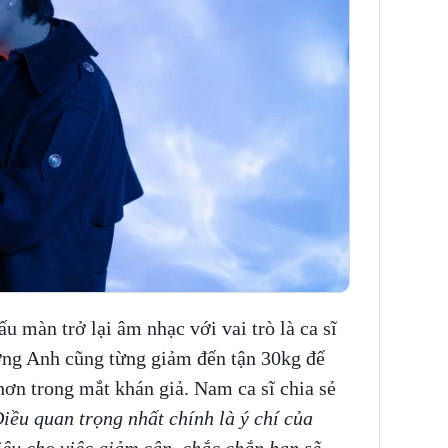
 màn trở lại âm nhạc với vai trò là ca sĩ
ơng Anh cũng từng giảm đến tận 30kg để
hơn trong mắt khán giả. Nam ca sĩ chia sẻ
iều quan trọng nhất chính là ý chí của
êu cho việc giảm cân, chắc chắn bạn sẽ