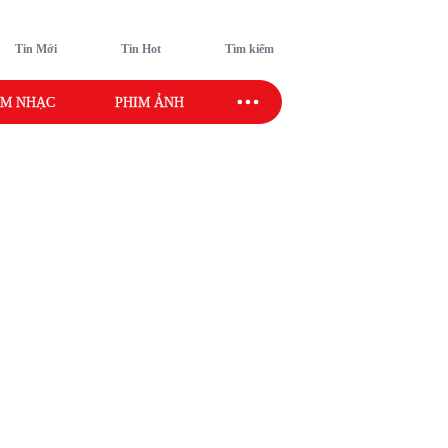
Tin Mới
Tin Hot
Tìm kiếm
M NHẠC
PHIM ẢNH
SAO SPORT