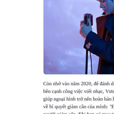
Còn nhớ vào năm 2020, để đánh dấu
bên cạnh công việc viết nhạc, Vư
giúp ngoại hình trở nên hoàn hảo 
về bí quyết giảm cân của mình:
"Đ
người giảm cân. Khi bạn có mục ti