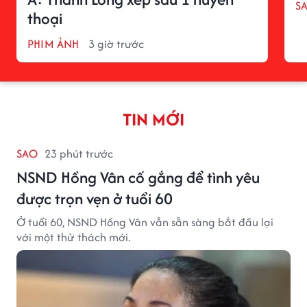
S
thoại
PHIM ẢNH
3 giờ trước
TIN MỚI
SAO
23 phút trước
NSND Hồng Vân cố gắng để tình yêu
được trọn vẹn ở tuổi 60
Ở tuổi 60, NSND Hồng Vân vẫn sẵn sàng bắt đầu lại
với một thử thách mới.