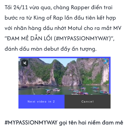
Tối 24/11 vừa qua, chàng Rapper điển trai
bước ra từ King of Rap lần đầu tiên kết hợp
với nhãn hàng dầu nhớt Motul cho ra mắt MV
“ĐAM MÊ DẪN LỐI (#MYPASSIONMYWAY)”,
đánh dấu màn debut đầy ấn tượng.
#MYPASSIONMYWAY gọi tên hai niềm đam mê