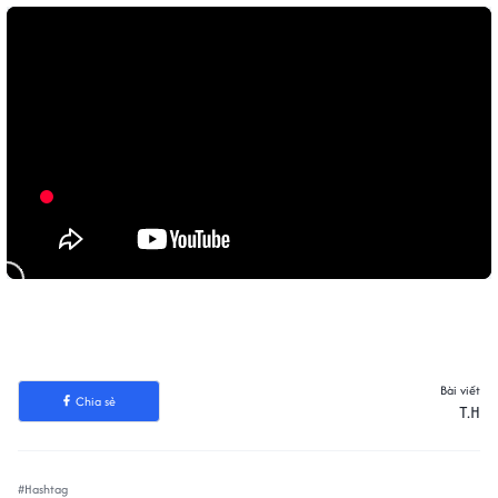
Bài viết
Chia sẻ
T.H
#Hashtag