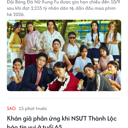
Đội Bóng Đá Nữ Kung Fu được gia hạn chiếu đến 10/9
sau khi đạt 2,235 tỷ nhân dân tệ, dẫn đầu mùa phim
hè 2026.
SAO
15 phút trước
Khán giả phản ứng khi NSƯT Thành Lộc
báo tin vui ở tuổi 65