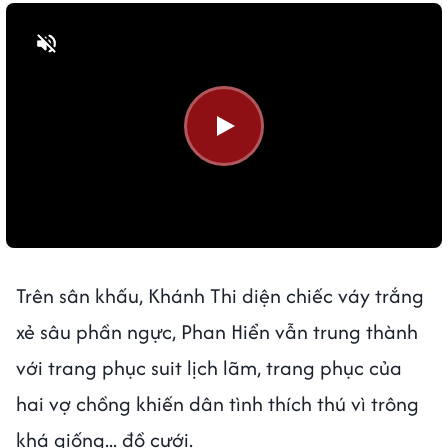
Bật tiếng
Bật tiếng
Trên sân khấu, Khánh Thi diện chiếc váy trắng
xẻ sâu phần ngực, Phan Hiển vẫn trung thành
với trang phục suit lịch lãm, trang phục của
hai vợ chồng khiến dân tình thích thú vì trông
khá giống... đồ cưới.