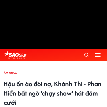
ÂM NHẠC
Hậu ồn ào đòi nợ, Khánh Thi - Phan
Hiển bất ngờ 'chạy show' hát đám
cưới