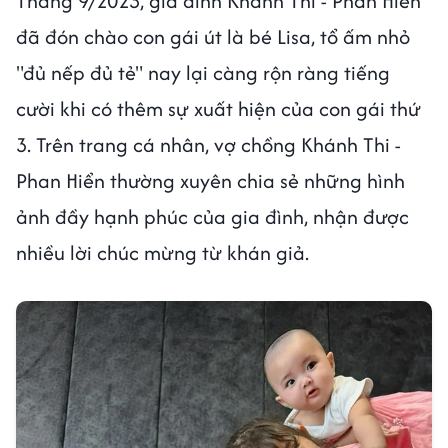
Tháng 9/2023, gia đình Khánh Thi - Phan Hiển
đã đón chào con gái út là bé Lisa, tổ ấm nhỏ
"đủ nếp đủ tẻ" nay lại càng rộn ràng tiếng
cười khi có thêm sự xuất hiện của con gái thứ
3. Trên trang cá nhân, vợ chồng Khánh Thi -
Phan Hiển thường xuyên chia sẻ những hình
ảnh đầy hạnh phúc của gia đình, nhận được
nhiều lời chúc mừng từ khán giả.