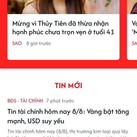
Mừng vì Thủy Tiên đã thừa nhận
V
hạnh phúc chưa trọn vẹn ở tuổi 41
'
SAO
8 giờ trước
S
TIN MỚI
BĐS - TÀI CHÍNH
7 phút trước
Tin tài chính hôm nay 8/8: Vàng bật tăng
mạnh, USD suy yếu
Tin tài chính hôm nay (8/8), thị trường kim loại quý lấy