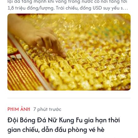
lại đà tăng mạnh khi vàng trong nước có nơi tăng tới
1,8 triệu đồng/lượng. Trái chiều, đồng USD suy yếu sau
báo cáo việc làm Mỹ kém tích cực.
PHIM ẢNH
7 phút trước
Đội Bóng Đá Nữ Kung Fu gia hạn thời
gian chiếu, dẫn đầu phòng vé hè