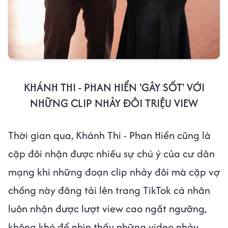
KHÁNH THI - PHAN HIỂN 'GÂY SỐT' VỚI
NHỮNG CLIP NHẢY ĐÔI TRIỆU VIEW
Thời gian qua, Khánh Thi - Phan Hiển cũng là
cặp đôi nhận được nhiều sự chú ý của cư dân
mạng khi những đoạn clip nhảy đôi mà cặp vợ
chồng này đăng tải lên trang TikTok cá nhân
luôn nhận được lượt view cao ngất ngưỡng,
không khó để nhìn thấy những video nhảy