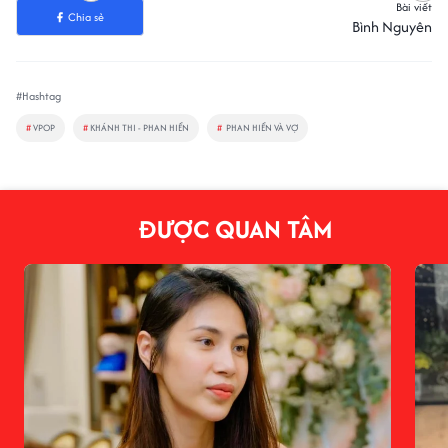
Bài viết
Chia sẻ
Bình Nguyên
#Hashtag
#
VPOP
#
KHÁNH THI - PHAN HIỂN
#
PHAN HIỂN VÀ VỢ
ĐƯỢC QUAN TÂM