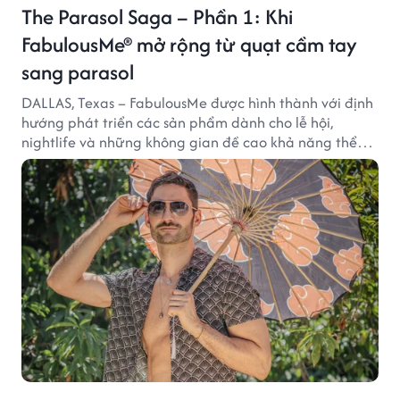
The Parasol Saga – Phần 1: Khi
FabulousMe® mở rộng từ quạt cầm tay
sang parasol
DALLAS, Texas – FabulousMe được hình thành với định
hướng phát triển các sản phẩm dành cho lễ hội,
nightlife và những không gian đề cao khả năng thể
hiện bản thân. Trong quá trình xây dựng thương hiệu,
quạt cầm tay trở thành dòng sản phẩm tạo được
thành công ban đầu, giúp FabulousMe từng bước mở
rộng mức độ hiện diện trên thị trường.