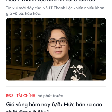
Tin vui mới đây của NSƯT Thành Lộc khiến nhiều khán
giả vỡ oà, háo hức.
BĐS - TÀI CHÍNH
46 phút trước
Giá vàng hôm nay 8/8: Mức bán ra cao
nhất đang ở đâu?