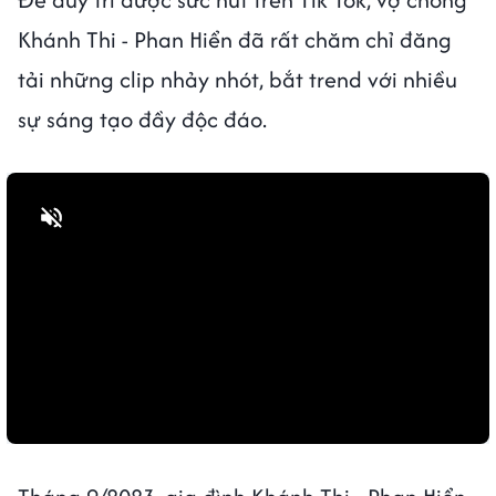
Khánh Thi - Phan Hiển đã rất chăm chỉ đăng
tải những clip nhảy nhót, bắt trend với nhiều
sự sáng tạo đầy độc đáo.
Bật tiếng
Bật tiếng