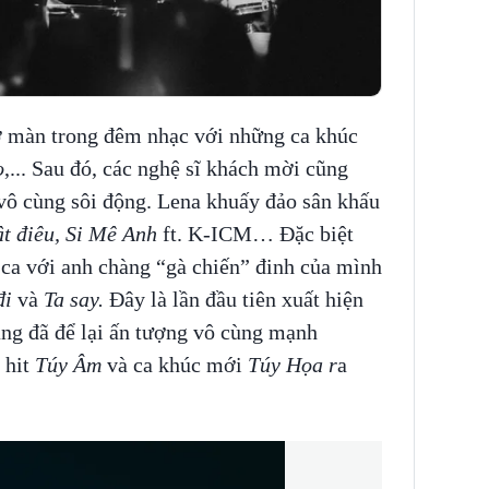
ở màn trong đêm nhạc với những ca khúc
o
,... Sau đó, các nghệ sĩ khách mời cũng
vô cùng sôi động. Lena khuấy đảo sân khấu
ật điêu, Si Mê Anh
ft. K-ICM… Đặc biệt
ca với anh chàng “gà chiến” đinh của mình
đi
và
Ta say.
Đây là lần đầu tiên xuất hiện
àng đã để lại ấn tượng vô cùng mạnh
 hit
Túy Âm
và ca khúc mới
Túy Họa r
a