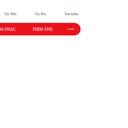
Tin Mới
Tin Hot
Tìm kiếm
M NHẠC
PHIM ẢNH
SAO SPORT