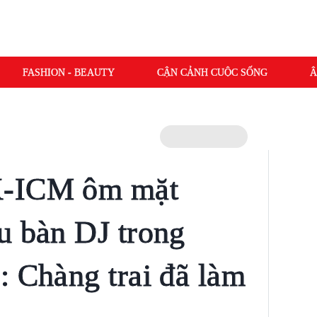
FASHION - BEAUTY
CẬN CẢNH CUỘC SỐNG
Â
K-ICM ôm mặt
u bàn DJ trong
: Chàng trai đã làm