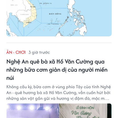
ĂN - CHƠI
3 giờ trước
Nghệ An quê bà xã Hồ Văn Cường qua
những bữa cơm giản dị của người miền
núi
Không cầu kỳ, bữa cơm ở vùng phía Tây của tỉnh Nghệ
An - quê hương bà xã Hồ Văn Cường, vẫn cuốn hút bởi
những sản vật gần gũi và hương vị đậm đà, mộc mạc
của núi rừng.