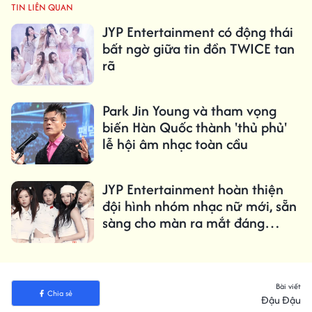
TIN LIÊN QUAN
JYP Entertainment có động thái
bất ngờ giữa tin đồn TWICE tan
rã
Park Jin Young và tham vọng
biến Hàn Quốc thành 'thủ phủ'
lễ hội âm nhạc toàn cầu
JYP Entertainment hoàn thiện
đội hình nhóm nhạc nữ mới, sẵn
sàng cho màn ra mắt đáng
mong chờ
Bài viết
Chia sẻ
Đậu Đậu