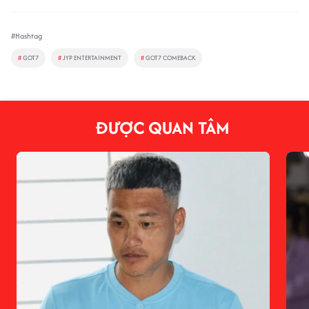
#Hashtag
#
GOT7
#
JYP ENTERTAINMENT
#
GOT7 COMEBACK
ĐƯỢC QUAN TÂM