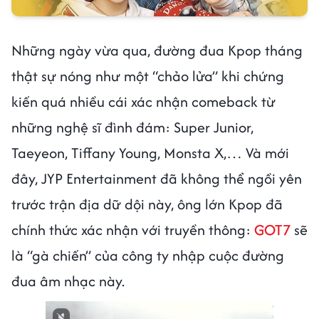
Những ngày vừa qua, đường đua Kpop tháng
thật sự nóng như một “chảo lửa” khi chứng
kiến quá nhiều cái xác nhận comeback từ
những nghệ sĩ đình đám: Super Junior,
Taeyeon, Tiffany Young, Monsta X,… Và mới
đây, JYP Entertainment đã không thể ngồi yên
trước trận địa dữ dội này, ông lớn Kpop đã
chính thức xác nhận với truyền thông:
GOT7
sẽ
là “gà chiến” của công ty nhập cuộc đường
đua âm nhạc này.