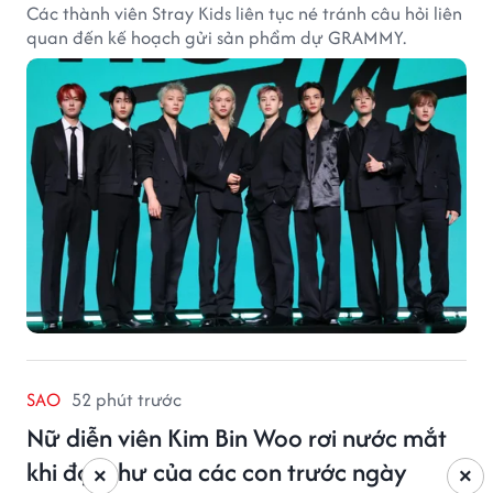
Các thành viên Stray Kids liên tục né tránh câu hỏi liên
quan đến kế hoạch gửi sản phẩm dự GRAMMY.
SAO
52 phút trước
Nữ diễn viên Kim Bin Woo rơi nước mắt
khi đọc thư của các con trước ngày
×
×