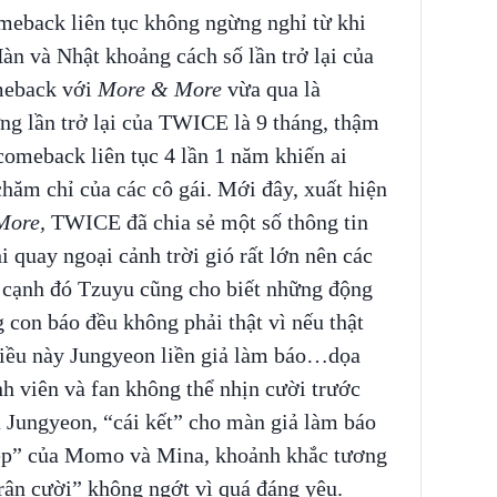
eback liên tục không ngừng nghỉ từ khi
Hàn và Nhật khoảng cách số lần trở lại của
meback với
More & More
vừa qua là
ng lần trở lại của TWICE là 9 tháng, thậm
meback liên tục 4 lần 1 năm khiến ai
hăm chỉ của các cô gái. Mới đây, xuất hiện
More,
TWICE đã chia sẻ một số thông tin
i quay ngoại cảnh trời gió rất lớn nên các
n cạnh đó Tzuyu cũng cho biết những động
con báo đều không phải thật vì nếu thật
điều này Jungyeon liền giả làm báo…dọa
 viên và fan không thể nhịn cười trước
 Jungyeon, “cái kết” cho màn giả làm báo
 đẹp” của Momo và Mina, khoảnh khắc tương
trận cười” không ngớt vì quá đáng yêu.