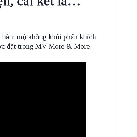
n, cái kết là…
i hâm mộ không khỏi phấn khích
ược đặt trong MV More & More.