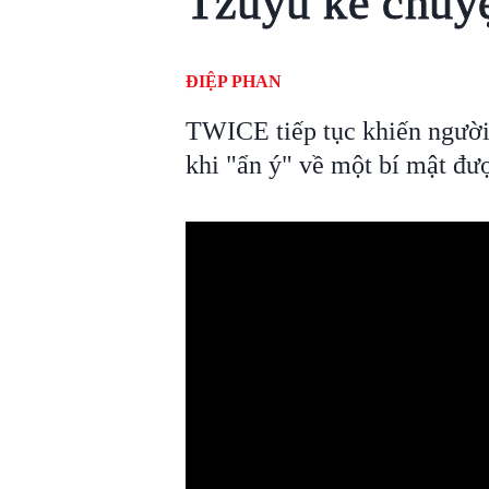
Tzuyu kể chuyệ
ĐIỆP PHAN
TWICE tiếp tục khiến ngườ
khi "ẩn ý" về một bí mật đ