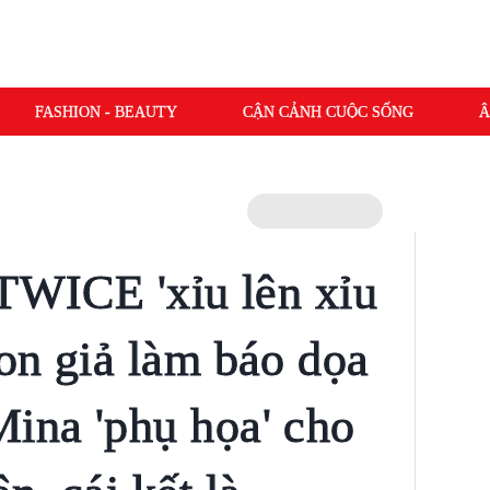
FASHION - BEAUTY
CẬN CẢNH CUỘC SỐNG
Â
 TWICE 'xỉu lên xỉu
on giả làm báo dọa
ina 'phụ họa' cho