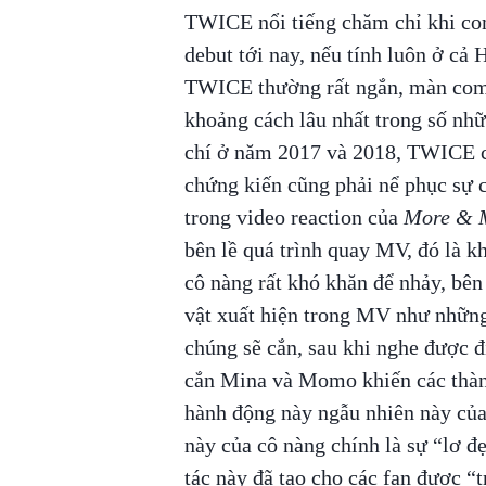
TWICE nổi tiếng chăm chỉ khi com
debut tới nay, nếu tính luôn ở cả 
TWICE thường rất ngắn, màn co
khoảng cách lâu nhất trong số nhữ
chí ở năm 2017 và 2018, TWICE co
chứng kiến cũng phải nể phục sự c
trong video reaction của
More & 
bên lề quá trình quay MV, đó là kh
cô nàng rất khó khăn để nhảy, bê
vật xuất hiện trong MV như những 
chúng sẽ cắn, sau khi nghe được 
cắn Mina và Momo khiến các thành
hành động này ngẫu nhiên này của
này của cô nàng chính là sự “lơ
tác này đã tạo cho các fan được “