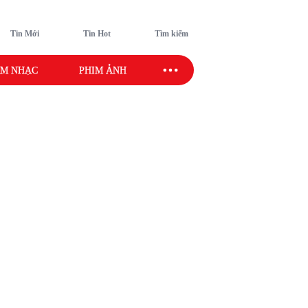
Tin Mới
Tin Hot
Tìm kiếm
M NHẠC
PHIM ẢNH
SAO SPORT