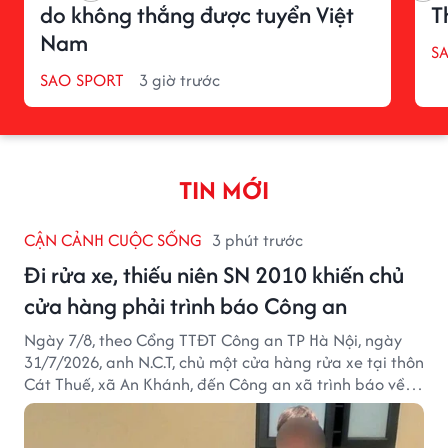
do không thắng được tuyển Việt
T
Nam
S
SAO SPORT
3 giờ trước
TIN MỚI
CẬN CẢNH CUỘC SỐNG
3 phút trước
Đi rửa xe, thiếu niên SN 2010 khiến chủ
cửa hàng phải trình báo Công an
Ngày 7/8, theo Cổng TTĐT Công an TP Hà Nội, ngày
31/7/2026, anh N.C.T, chủ một cửa hàng rửa xe tại thôn
Cát Thuế, xã An Khánh, đến Công an xã trình báo về
việc bị mất trộm chiếc xe máy Honda Wave. Trong cốp
xe còn có nhiều giấy tờ cá nhân và khoảng 1,2 triệu