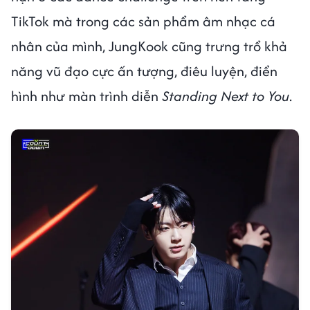
TikTok mà trong các sản phẩm âm nhạc cá
nhân của mình, JungKook cũng trưng trổ khả
năng vũ đạo cực ấn tượng, điêu luyện, điển
hình như màn trình diễn
Standing Next to You
.