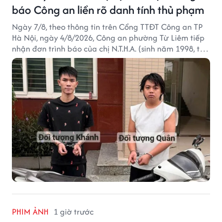
báo Công an liền rõ danh tính thủ phạm
Ngày 7/8, theo thông tin trên Cổng TTĐT Công an TP
Hà Nội, ngày 4/8/2026, Công an phường Từ Liêm tiếp
nhận đơn trình báo của chị N.T.H.A. (sinh năm 1998, trú
tại phường Từ Liêm) về việc bị kẻ gian lấy trộm chiếc
xe mô tô Honda SH 125i, tại khu nhà trọ nơi đang sinh
sống.
PHIM ẢNH
1 giờ trước