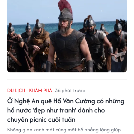
DU LỊCH - KHÁM PHÁ
36 phút trước
Ở Nghệ An quê Hồ Văn Cường có những
hồ nước 'đẹp như tranh' dành cho
chuyến picnic cuối tuần
Không gian xanh mát cùng mặt hồ phẳng lặng giúp