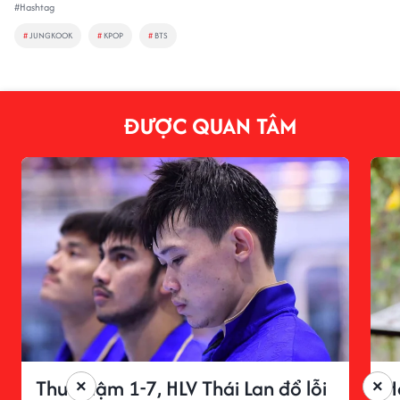
#Hashtag
#
JUNGKOOK
#
KPOP
#
BTS
ĐƯỢC QUAN TÂM
Thua đậm 1-7, HLV Thái Lan đổ lỗi
H
×
×