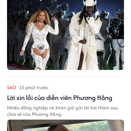
SAO
15 phút trước
Lời xin lỗi của diễn viên Phương Hằng
Nhiều đồng nghiệp và khán giả gửi lời hỏi thăm sau
chia sẻ của Phương Hằng.