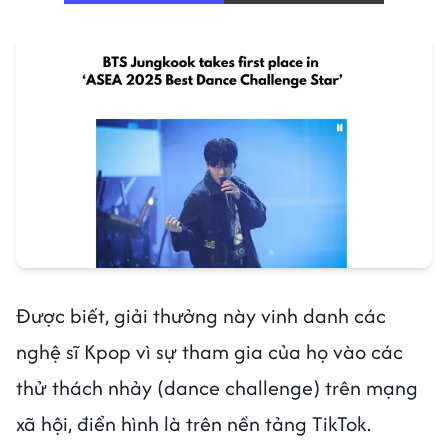
Được biết, giải thưởng này vinh danh các
nghệ sĩ Kpop vì sự tham gia của họ vào các
thử thách nhảy (dance challenge) trên mạng
xã hội, điển hình là trên nền tảng TikTok.