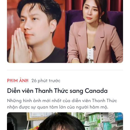
PHIM ẢNH
26 phút trước
Diễn viên Thanh Thức sang Canada
Những hình ảnh mới nhất của diễn viên Thanh Thức
nhận được sự quan tâm lớn của người hâm mộ.