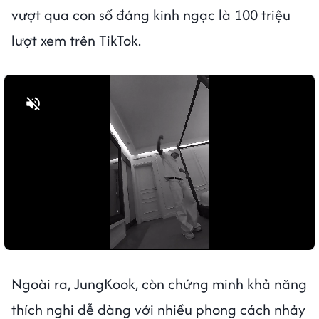
vượt qua con số đáng kinh ngạc là 100 triệu
lượt xem trên TikTok.
Bật tiếng
Ngoài ra, JungKook, còn chứng minh khả năng
thích nghi dễ dàng với nhiều phong cách nhảy