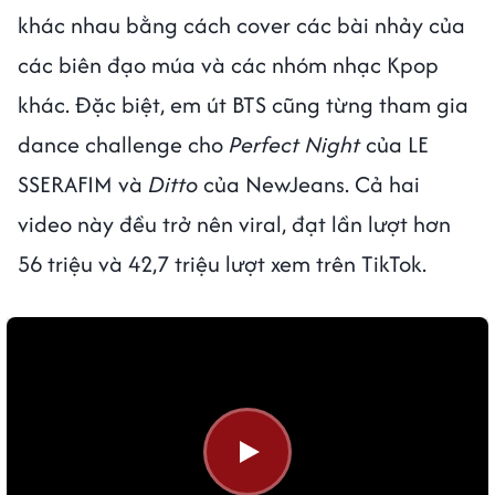
khác nhau bằng cách cover các bài nhảy của
các biên đạo múa và các nhóm nhạc Kpop
khác. Đặc biệt, em út BTS cũng từng tham gia
dance challenge cho
Perfect Night
của LE
SSERAFIM và
Ditto
của NewJeans. Cả hai
video này đều trở nên viral, đạt lần lượt hơn
56 triệu và 42,7 triệu lượt xem trên TikTok.