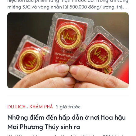
miếng SJC và vàng nhẫn lùi 500.000 đồng/lượng, thị
trường vẫn duy trì mặt bằng giá cao, với sự chênh
lệch đáng kể giữa các doanh nghiệp.
DU LỊCH - KHÁM PHÁ
2 giờ trước
Những điểm đến hấp dẫn ở nơi Hoa hậu
Mai Phương Thúy sinh ra