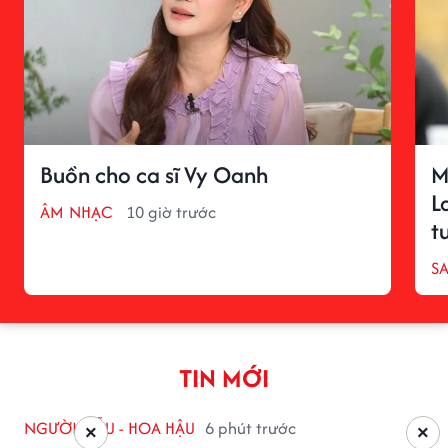
Buồn cho ca sĩ Vy Oanh
M
L
ÂM NHẠC
10 giờ trước
t
S
TIN MỚI
NGƯỜI MẪU - HOA HẬU
6 phút trước
×
×