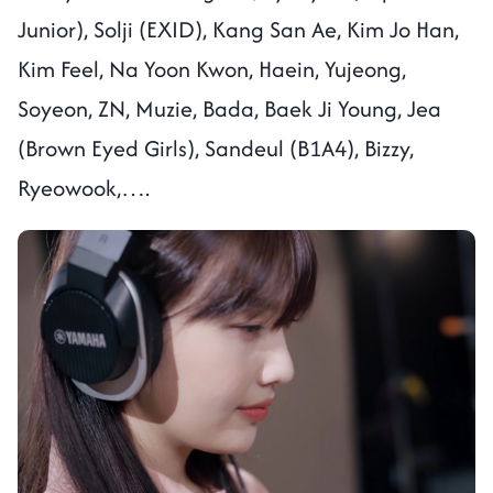
Junior), Solji (EXID), Kang San Ae, Kim Jo Han,
Kim Feel, Na Yoon Kwon, Haein, Yujeong,
Soyeon, ZN, Muzie, Bada, Baek Ji Young, Jea
(Brown Eyed Girls), Sandeul (B1A4), Bizzy,
Ryeowook,….