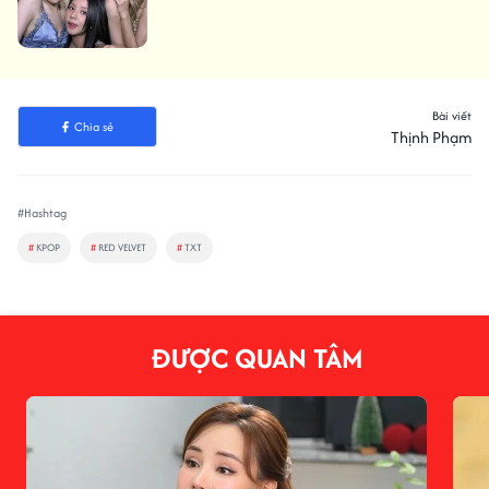
Bài viết
Chia sẻ
Thịnh Phạm
#Hashtag
#
KPOP
#
RED VELVET
#
TXT
ĐƯỢC QUAN TÂM