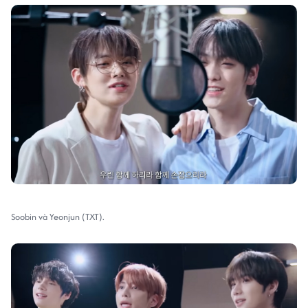
Soobin và Yeonjun (TXT).