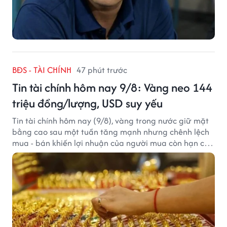
BĐS - TÀI CHÍNH
47 phút trước
Tin tài chính hôm nay 9/8: Vàng neo 144
triệu đồng/lượng, USD suy yếu
Tin tài chính hôm nay (9/8), vàng trong nước giữ mặt
bằng cao sau một tuần tăng mạnh nhưng chênh lệch
mua - bán khiến lợi nhuận của người mua còn hạn chế,
trong khi USD chịu sức ép sau dữ liệu việc làm Mỹ gây
thất vọng.