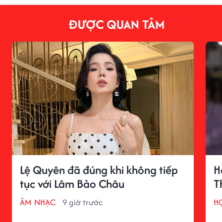
ĐƯỢC QUAN TÂM
Lệ Quyên đã đúng khi không tiếp
H
tục với Lâm Bảo Châu
T
ÂM NHẠC
9 giờ trước
H