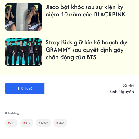
Jisoo bật khóc sau sự kiện kỷ
niệm 10 năm của BLACKPINK
Stray Kids giữ kín kế hoạch dự
GRAMMY sau quyết định gây
chấn động của BTS
Bài viết
Chia sẻ
Bình Nguyên
#Hashtag
#
JIN
#
BTS
#
KPOP
#
LISA