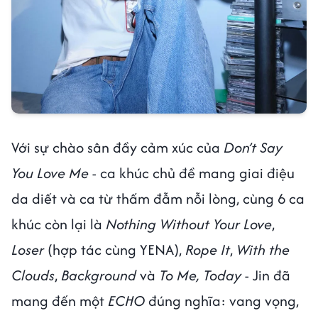
Với sự chào sân đầy cảm xúc của
Don’t Say
You Love Me
- ca khúc chủ đề mang giai điệu
da diết và ca từ thấm đẫm nỗi lòng, cùng 6 ca
khúc còn lại là
Nothing Without Your Love
,
Loser
(hợp tác cùng YENA),
Rope It
,
With the
Clouds
,
Background
và
To Me, Today
- Jin đã
mang đến một
ECHO
đúng nghĩa: vang vọng,