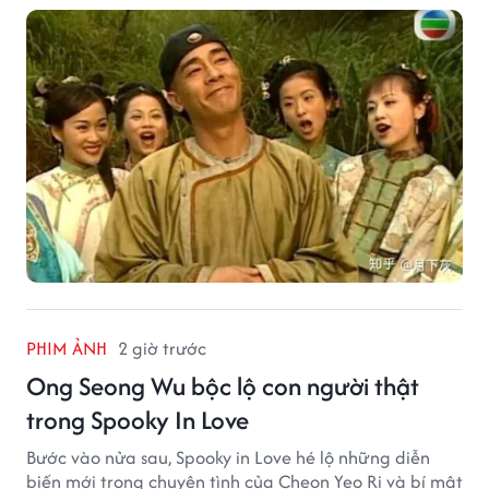
bởi xuất thân của nhân vật này hoàn toàn không
giống một đại hiệp.
PHIM ẢNH
2 giờ trước
Ong Seong Wu bộc lộ con người thật
trong Spooky In Love
Bước vào nửa sau, Spooky in Love hé lộ những diễn
biến mới trong chuyện tình của Cheon Yeo Ri và bí mật