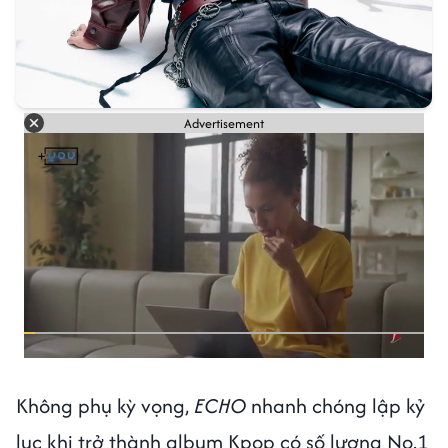
Advertisement
Không phụ kỳ vọng,
ECHO
nhanh chóng lập kỷ
lục khi trở thành album Kpop có số lượng No.1