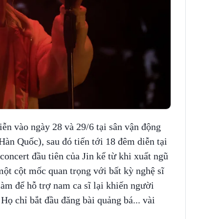
diễn vào ngày 28 và 29/6 tại sân vận động
àn Quốc), sau đó tiến tới 18 đêm diễn tại
oncert đầu tiên của Jin kể từ khi xuất ngũ
một cột mốc quan trọng với bất kỳ nghệ sĩ
m để hỗ trợ nam ca sĩ lại khiến người
ọ chỉ bắt đầu đăng bài quảng bá... vài