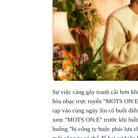
Sự việc càng gây tranh cãi hơn kh
hòa nhạc trực tuyến "MOTS ON:E"
rạp vào cùng ngày Jin có buổi diễ
xem "MOTS ON:E" trước khi biết lị
huống "bị công ty buộc phải lựa c
một công ty có thể để hai sự kiện 