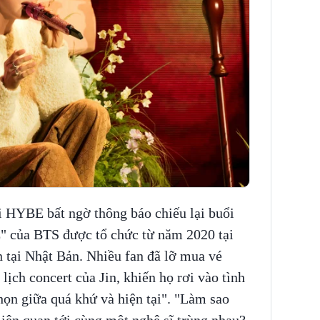
i HYBE bất ngờ thông báo chiếu lại buổi
 của BTS được tổ chức từ năm 2020 tại
n tại Nhật Bản. Nhiều fan đã lỡ mua vé
ch concert của Jin, khiến họ rơi vào tình
họn giữa quá khứ và hiện tại". "Làm sao
liên quan tới cùng một nghệ sĩ trùng nhau?