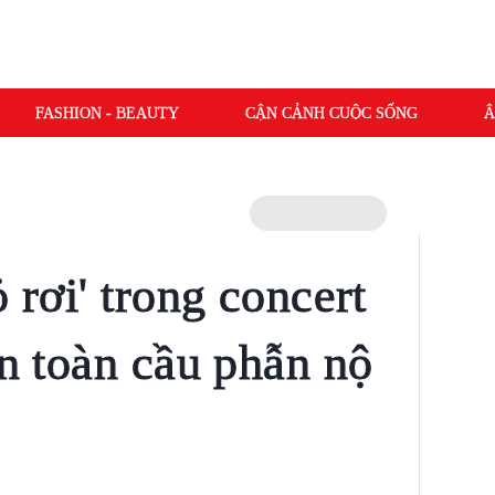
FASHION - BEAUTY
CẬN CẢNH CUỘC SỐNG
Â
ỏ rơi' trong concert
an toàn cầu phẫn nộ