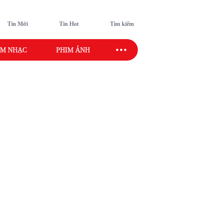
Tin Mới
Tin Hot
Tìm kiếm
M NHẠC
PHIM ẢNH
SAO SPORT