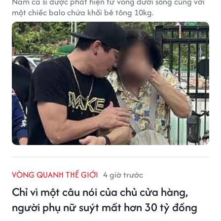
Nam ca sĩ được phát hiện tử vong dưới sông cùng với
một chiếc balo chứa khối bê tông 10kg.
VÒNG QUANH THẾ GIỚI
4 giờ trước
Chỉ vì một câu nói của chủ cửa hàng,
người phụ nữ suýt mất hơn 30 tỷ đồng