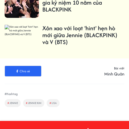
gia kỷ niệm 10 năm của
BLACKPINK
Xôn xao với loạt 'hint' hẹn hò
mới giữa Jennie (BLACKPINK)
và V (BTS)
Bài viết
Chia sẻ
Minh Quân
#Hashtag
#
JENNIE
#
JENNIE KIM
#
LISA