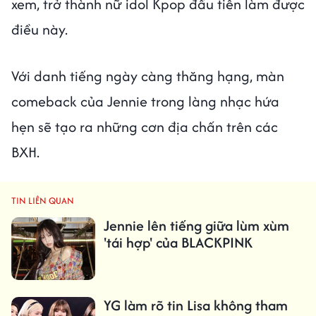
xem, trở thành nữ idol Kpop đầu tiên làm được
điều này.
Với danh tiếng ngày càng thăng hạng, màn
comeback của Jennie trong làng nhạc hứa
hẹn sẽ tạo ra những cơn địa chấn trên các
BXH.
TIN LIÊN QUAN
Jennie lên tiếng giữa lùm xùm
'tái hợp' của BLACKPINK
YG làm rõ tin Lisa không tham