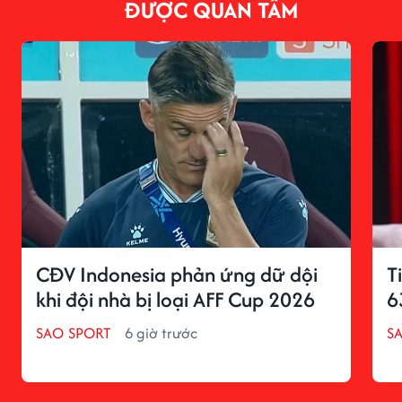
ĐƯỢC QUAN TÂM
CĐV Indonesia phản ứng dữ dội
T
khi đội nhà bị loại AFF Cup 2026
6
SAO SPORT
6 giờ trước
S