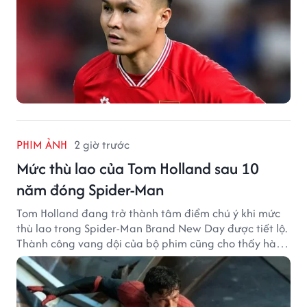
PHIM ẢNH
2 giờ trước
Mức thù lao của Tom Holland sau 10
năm đóng Spider-Man
Tom Holland đang trở thành tâm điểm chú ý khi mức
thù lao trong Spider-Man Brand New Day được tiết lộ.
Thành công vang dội của bộ phim cũng cho thấy hành
trình thăng hạng đáng chú ý của nam diễn viên sau
một thập kỷ gắn bó với vai Người Nhện.