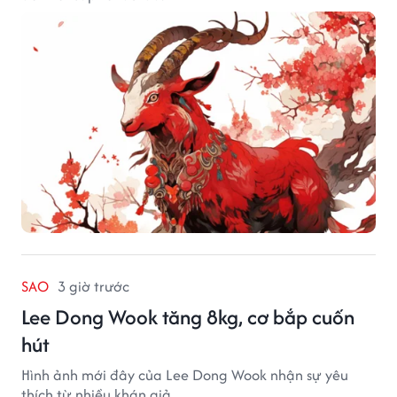
SAO
3 giờ trước
Lee Dong Wook tăng 8kg, cơ bắp cuốn
hút
Hình ảnh mới đây của Lee Dong Wook nhận sự yêu
thích từ nhiều khán giả.