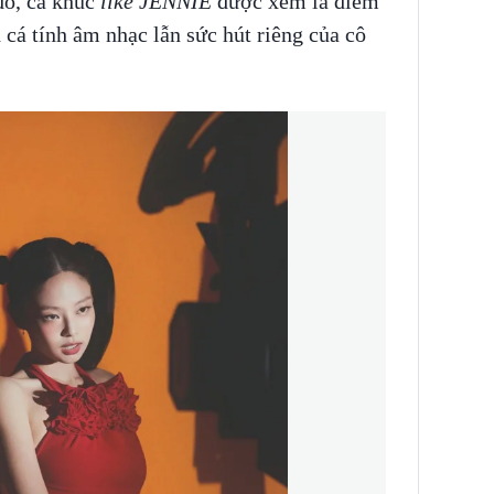
 đó, ca khúc
like JENNIE
được xem là điểm
 cá tính âm nhạc lẫn sức hút riêng của cô