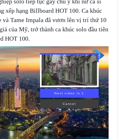
iệp solo tiếp tục gây chú ý khi nữ ca sĩ
ảng xếp hạng Billboard HOT 100. Ca khúc
 và Tame Impala đã vươn lên vị trí thứ 10
iá của Mỹ, trở thành ca khúc solo đầu tiên
ard HOT 100.