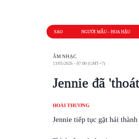
SAO
NGƯỜI MẪU - HOA HẬU
ÂM NHẠC
13/05/2026 - 07:00 (GMT+7)
Jennie đã 'thoá
HOÀI THƯƠNG
Jennie tiếp tục gặt hái thàn