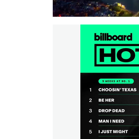
00:00
/
00:59
VIETNAM HLS