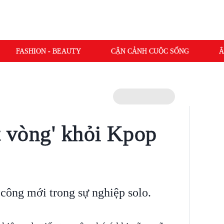
FASHION - BEAUTY
CẬN CẢNH CUỘC SỐNG
Â
t vòng' khỏi Kpop
h công mới trong sự nghiệp solo.