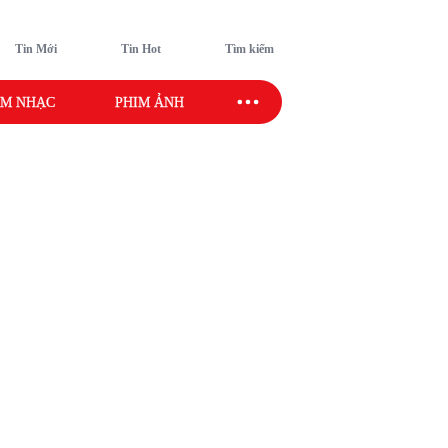
Tin Mới
Tin Hot
Tìm kiếm
M NHẠC
PHIM ẢNH
SAO SPORT