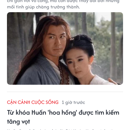
chỉ gắn với võ công, mà còn được thay đổi bởi những
mối tình giúp chàng trưởng thành.
CẬN CẢNH CUỘC SỐNG
1 giờ trước
Từ khóa Huấn 'hoa hồng' được tìm kiếm
tăng vọt