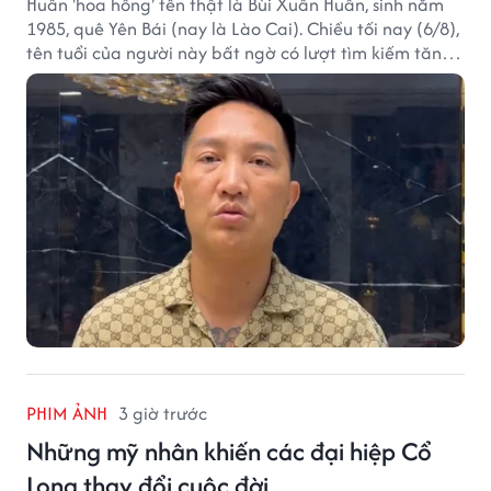
Huấn 'hoa hồng' tên thật là Bùi Xuân Huấn, sinh năm
1985, quê Yên Bái (nay là Lào Cai). Chiều tối nay (6/8),
tên tuổi của người này bất ngờ có lượt tìm kiếm tăng
vọt.
PHIM ẢNH
3 giờ trước
Những mỹ nhân khiến các đại hiệp Cổ
Long thay đổi cuộc đời