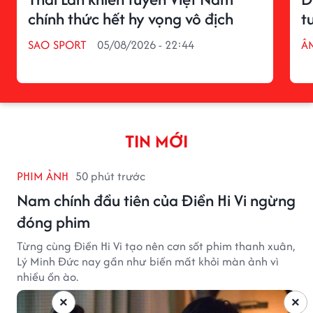
chính thức hết hy vọng vô địch
t
SAO SPORT
05/08/2026 - 22:44
Â
TIN MỚI
PHIM ẢNH
50 phút trước
Nam chính đầu tiên của Điền Hi Vi ngừng
đóng phim
Từng cùng Điền Hi Vi tạo nên cơn sốt phim thanh xuân,
Lý Minh Đức nay gần như biến mất khỏi màn ảnh vì
nhiều ồn ào.
×
×