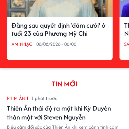
Đằng sau quyết định 'đám cưới' ở
T
tuổi 23 của Phương Mỹ Chi
N
ÂM NHẠC
06/08/2026 - 06:00
S
TIN MỚI
PHIM ẢNH
1 phút trước
Thiên Ân thái độ ra mặt khi Kỳ Duyên
thân mật với Steven Nguyễn
Biểu cảm đổi sắc của Thiên Ân khi xem cảnh tình cảm