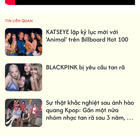
TIN LIÊN QUAN
KATSEYE lập kỷ lục mới với
'Animal' trên Billboard Hot 100
BLACKPINK bị yêu cầu tan rã
Sự thật khắc nghiệt sau ánh hào
quang Kpop: Gần một nửa
nhóm nhạc tan rã sau 3 năm, chỉ
1,61% trở thành 'triệu bản'