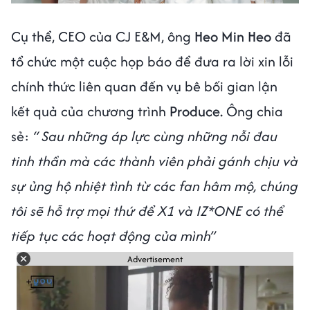
Cụ thể, CEO của CJ E&M, ông
Heo Min Heo
đã
tổ chức một cuộc họp báo để đưa ra lời xin lỗi
chính thức liên quan đến vụ bê bối gian lận
kết quả của chương trình
Produce.
Ông chia
sẻ:
“ Sau những áp lực cùng những nỗi đau
tinh thần mà các thành viên phải gánh chịu và
sự ủng hộ nhiệt tình từ các fan hâm mộ, chúng
tôi sẽ hỗ trợ mọi thứ để X1 và IZ*ONE có thể
tiếp tục các hoạt động của mình”
Advertisement