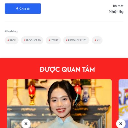
Bài viết
Chia sẻ
Nhật Hạ
#Hashtag
#
KPOP
#
PRODUCE 48
#
IZONE
#
PRODUCE X 101
#
X1
ĐƯỢC QUAN TÂM
×
×