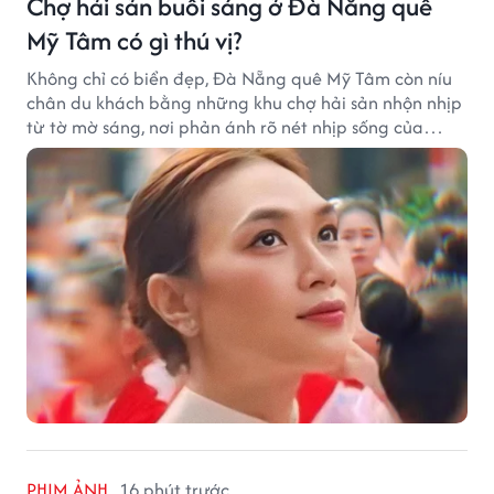
Chợ hải sản buổi sáng ở Đà Nẵng quê
Mỹ Tâm có gì thú vị?
Không chỉ có biển đẹp, Đà Nẵng quê Mỹ Tâm còn níu
chân du khách bằng những khu chợ hải sản nhộn nhịp
từ tờ mờ sáng, nơi phản ánh rõ nét nhịp sống của
thành phố biển.
PHIM ẢNH
16 phút trước