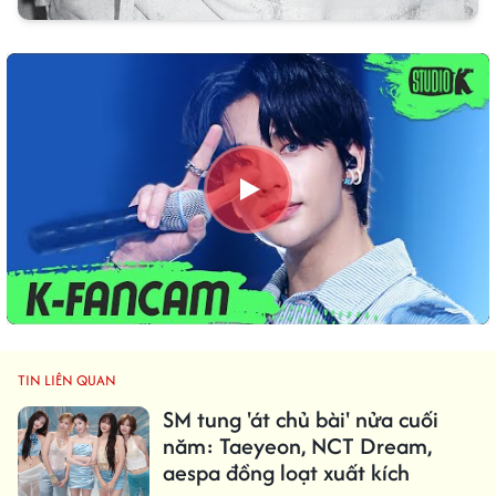
TIN LIÊN QUAN
SM tung 'át chủ bài' nửa cuối
năm: Taeyeon, NCT Dream,
aespa đồng loạt xuất kích