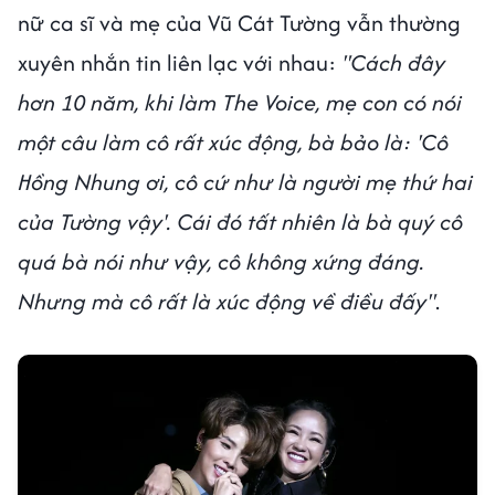
nữ ca sĩ và mẹ của Vũ Cát Tường vẫn thường
xuyên nhắn tin liên lạc với nhau:
"Cách đây
hơn 10 năm, khi làm The Voice, mẹ con có nói
một câu làm cô rất xúc động, bà bảo là: 'Cô
Hồng Nhung ơi, cô cứ như là người mẹ thứ hai
của Tường vậy'. Cái đó tất nhiên là bà quý cô
quá bà nói như vậy, cô không xứng đáng.
Nhưng mà cô rất là xúc động về điều đấy"
.