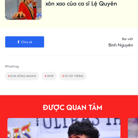
xôn xao của ca sĩ Lệ Quyên
Bài viết
Chia sẻ
Bình Nguyên
#Hashtag
#
DIVA HỒNG NHUNG
#
VPOP
#
VŨ CÁT TƯỜNG
ĐƯỢC QUAN TÂM