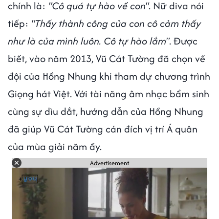
chính là:
"Cô quá tự hào về con"
. Nữ diva nói
tiếp:
"Thấy thành công của con cô cảm thấy
như là của mình luôn. Cô tự hào lắm"
. Được
biết, vào năm 2013, Vũ Cát Tường đã chọn về
đội của Hồng Nhung khi tham dự chương trình
Giọng hát Việt. Với tài năng âm nhạc bẩm sinh
cùng sự dìu dắt, hướng dẫn của Hồng Nhung
đã giúp Vũ Cát Tường cán đích vị trí Á quân
của mùa giải năm ấy.
Advertisement