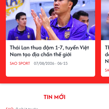
Thái Lan thua đậm 1-7, tuyển Việt
T
Nam tạo địa chấn thế giới
d
N
SAO SPORT
07/08/2026 - 06:23
S
TIN MỚI
SAO
9 phút trước