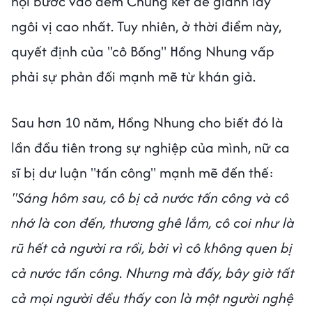
hội bước vào đêm Chung kết để giành lấy
ngôi vị cao nhất. Tuy nhiên, ở thời điểm này,
quyết định của "cô Bống" Hồng Nhung vấp
phải sự phản đối mạnh mẽ từ khán giả.
Sau hơn 10 năm, Hồng Nhung cho biết đó là
lần đầu tiên trong sự nghiệp của mình, nữ ca
sĩ bị dư luận "tấn công" mạnh mẽ đến thế:
"Sáng hôm sau, cô bị cả nước tấn công và cô
nhớ là con đến, thương ghê lắm, cô coi như là
rũ hết cả người ra rồi, bởi vì cô không quen bị
cả nước tấn công. Nhưng mà đấy, bây giờ tất
cả mọi người đều thấy con là một người nghệ