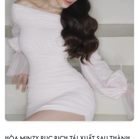
HÒA MINZY RỤC RỊCH TÁI XUẤT SAU THÀNH