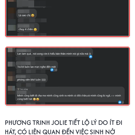
PHƯƠNG TRINH JOLIE TIẾT LỘ LÝ DO ÍT ĐI
HÁT, CÓ LIÊN QUAN ĐẾN VIỆC SINH NỞ