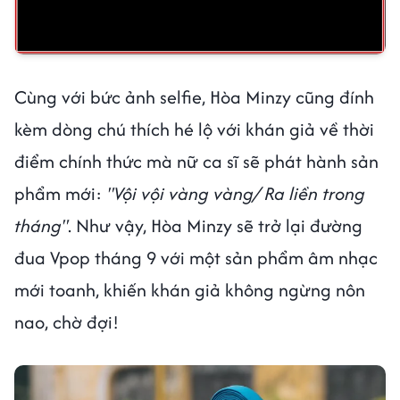
Cùng với bức ảnh selfie, Hòa Minzy cũng đính
kèm dòng chú thích hé lộ với khán giả về thời
điểm chính thức mà nữ ca sĩ sẽ phát hành sản
phẩm mới:
"Vội vội vàng vàng/ Ra liền trong
tháng"
. Như vậy, Hòa Minzy sẽ trở lại đường
đua Vpop tháng 9 với một sản phẩm âm nhạc
mới toanh, khiến khán giả không ngừng nôn
nao, chờ đợi!