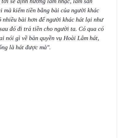
 tới sẽ định hướng làm nhạc, làm sản
i mà kiếm tiền bằng bài của người khác
ó nhiều bài hơn để người khác hát lại như
sau đó đi trả tiền cho người ta. Có qua có
ai nói gì về bản quyền vụ Hoài Lâm hát,
ống là hát được mà".