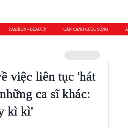
FASHION - BEAUTY
CẬN CẢNH CUỘC SỐNG
Â
 việc liên tục 'hát
 những ca sĩ khác:
 kì kì'