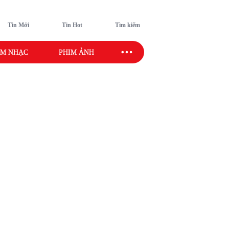
Tin Mới
Tin Hot
Tìm kiếm
M NHẠC
PHIM ẢNH
SAO SPORT