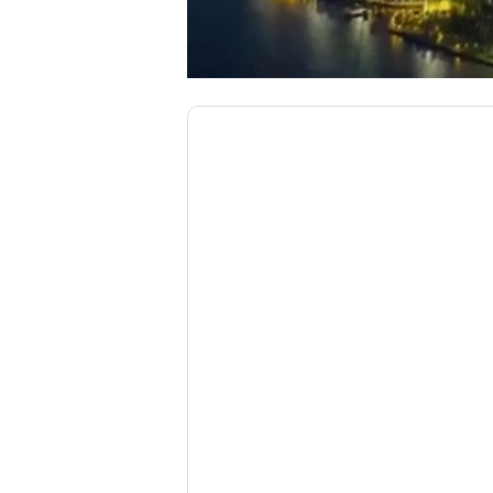
00:00
/
01:05
TRUVID NEW STU