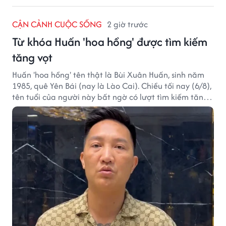
CẬN CẢNH CUỘC SỐNG
2 giờ trước
Từ khóa Huấn 'hoa hồng' được tìm kiếm
tăng vọt
Huấn 'hoa hồng' tên thật là Bùi Xuân Huấn, sinh năm
1985, quê Yên Bái (nay là Lào Cai). Chiều tối nay (6/8),
tên tuổi của người này bất ngờ có lượt tìm kiếm tăng
vọt.