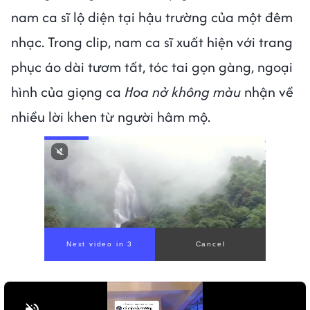
nam ca sĩ lộ diện tại hậu trường của một đêm
nhạc. Trong clip, nam ca sĩ xuất hiện với trang
phục áo dài tươm tất, tóc tai gọn gàng, ngoại
hình của giọng ca
Hoa nở không màu
nhận về
nhiều lời khen từ người hâm mộ.
Next video in 1
Cancel
Bật tiếng