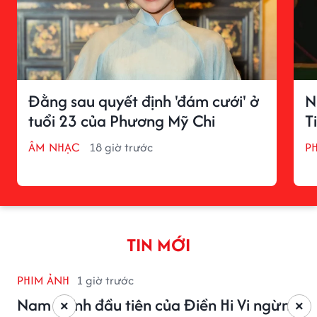
Đằng sau quyết định 'đám cưới' ở
N
tuổi 23 của Phương Mỹ Chi
T
ÂM NHẠC
18 giờ trước
P
TIN MỚI
PHIM ẢNH
1 giờ trước
Nam chính đầu tiên của Điền Hi Vi ngừng
×
×