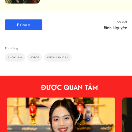
Bài viết
Chia sẻ
Bình Nguyên
#Hashtag
#
HOÀI LÂM
#
VPOP
#
HOÀI LÂM Ở ẨN
ĐƯỢC QUAN TÂM