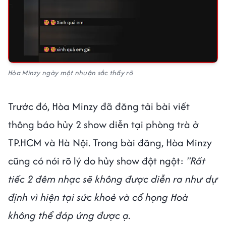
Hòa Minzy ngày một nhuận sắc thấy rõ
Trước đó, Hòa Minzy đã đăng tải bài viết
thông báo hủy 2 show diễn tại phòng trà ở
TP.HCM và Hà Nội. Trong bài đăng, Hòa Minzy
cũng có nói rõ lý do hủy show đột ngột:
"Rất
tiếc 2 đêm nhạc sẽ không được diễn ra như dự
định vì hiện tại sức khoẻ và cổ họng Hoà
không thể đáp ứng được ạ.