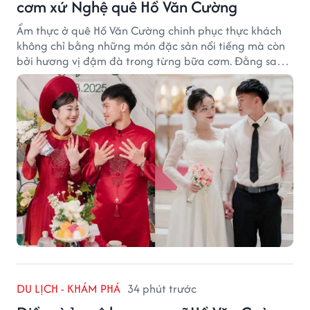
cơm xứ Nghệ quê Hồ Văn Cường
Ẩm thực ở quê Hồ Văn Cường chinh phục thực khách
không chỉ bằng những món đặc sản nổi tiếng mà còn
bởi hương vị đậm đà trong từng bữa cơm. Đằng sau
nét giản dị ấy là những bí quyết được người dân gìn
giữ qua nhiều thế hệ.
DU LỊCH - KHÁM PHÁ
34 phút trước