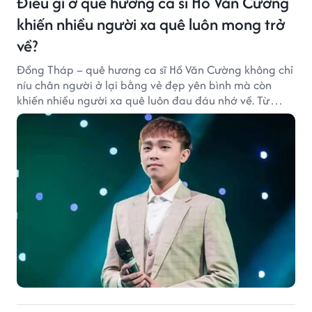
Điều gì ở quê hương ca sĩ Hồ Văn Cường
khiến nhiều người xa quê luôn mong trở
về?
Đồng Tháp – quê hương ca sĩ Hồ Văn Cường không chỉ
níu chân người ở lại bằng vẻ đẹp yên bình mà còn
khiến nhiều người xa quê luôn đau đáu nhớ về. Từ
cảnh sắc, ẩm thực đến tình người mộc mạc, tất cả tạo
nên sức hút rất riêng của vùng đất sen hồng.