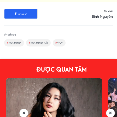
Bài viết
Chia sẻ
Bình Nguyên
#Hashtag
#
HÒA MINZY
#
HÒA MINZY HÁT
#
VPOP
ĐƯỢC QUAN TÂM
×
×