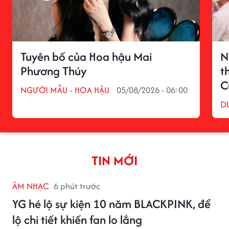
Tuyên bố của Hoa hậu Mai
N
Phương Thúy
t
C
NGƯỜI MẪU - HOA HẬU
05/08/2026 - 06:00
D
TIN MỚI
ÂM NHẠC
6 phút trước
YG hé lộ sự kiện 10 năm BLACKPINK, để
lộ chi tiết khiến fan lo lắng