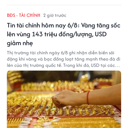
BĐS - TÀI CHÍNH
2 giờ trước
Tin tài chính hôm nay 6/8: Vàng tăng sốc
lên vùng 143 triệu đồng/lượng, USD
giảm nhẹ
Thị trường tài chính ngày 6/8 ghi nhận diễn biến sôi
động khi vàng và bạc đồng loạt tăng mạnh theo đà đi
lên của thị trường quốc tế. Trong khi đó, USD tại các
ngân hàng tiếp tục hạ nhiệt dù tỷ giá trung tâm lập
đỉnh mới.