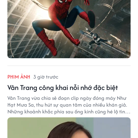
PHIM ẢNH
3 giờ trước
Vân Trang công khai nỗi nhớ đặc biệt
Vân Trang vừa chia sẻ đoạn clip ngày đóng máy Như
Hạt Mưa Sa, thu hút sự quan tâm của nhiều khán giả.
Những khoảnh khắc phía sau ống kính cũng hé lộ tình
cảm đặc biệt mà nữ diễn viên dành cho ê-kíp bộ phim.